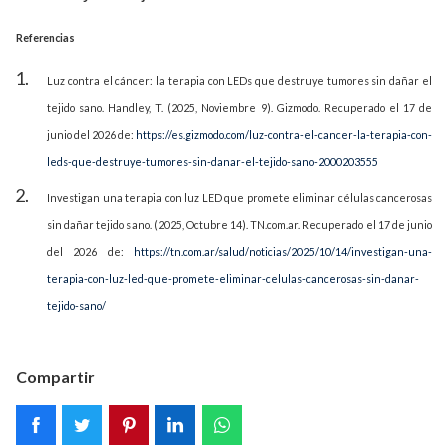
Referencias
Luz contra el cáncer: la terapia con LEDs que destruye tumores sin dañar el
tejido sano. Handley, T. (2025, Noviembre 9). Gizmodo. Recuperado el 17 de
junio del 2026 de:
https://es.gizmodo.com/luz-contra-el-cancer-la-terapia-con-
leds-que-destruye-tumores-sin-danar-el-tejido-sano-2000203555
Investigan una terapia con luz LED que promete eliminar células cancerosas
sin dañar tejido sano. (2025, Octubre 14). TN.com.ar. Recuperado el 17 de junio
del 2026 de:
https://tn.com.ar/salud/noticias/2025/10/14/investigan-una-
terapia-con-luz-led-que-promete-eliminar-celulas-cancerosas-sin-danar-
tejido-sano/
Compartir