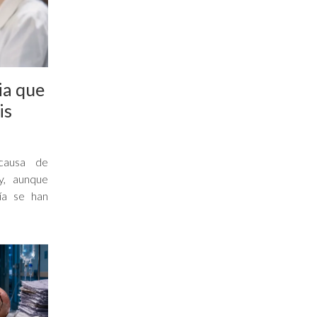
ia que
is
 causa de
y, aunque
ía se han