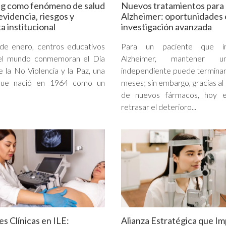
ing como fenómeno de salud
Nuevos tratamientos para 
evidencia, riesgos y
Alzheimer: oportunidades
a institucional
investigación avanzada
de enero, centros educativos
Para un paciente que in
el mundo conmemoran el Día
Alzheimer, mantener u
e la No Violencia y la Paz, una
independiente puede termina
que nació en 1964 como un
meses; sin embargo, gracias al
de nuevos fármacos, hoy e
retrasar el deterioro...
es Clínicas en ILE:
Alianza Estratégica que Im