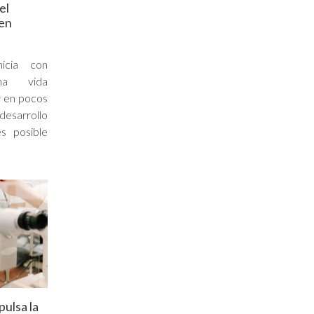
el
 en
icia con
na vida
r en pocos
 desarrollo
s posible
pulsa la