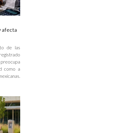
 afecta
to de las
egistrado
e preocupa
lud como a
xicanas.