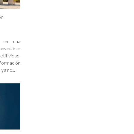
ón
e ser una
onvertirse
titividad.
sformación
ya no...