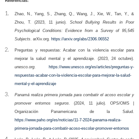
Referencias:
Zhao, N., Yang, S., Zhang, Q., Wang, J., Xie, W., Tan, Y., &
Zhou, T. (2023, 11 junio).
School Bullying Results in Poor
Psychological Conditions: Evidence from a Survey of 95,545
Subjects
. arXiv.org.
https://arxiv.org/abs/2306.06552
Preguntas y respuestas: Acabar con la violencia escolar para
mejorar la salud mental y el aprendizaje. (2023, 24 octubre).
unesco.org
.
https://www.unesco.org/es/articles/preguntas-y-
respuestas-acabar-con-la-violencia-escolar-para-mejorar-la-salud-
mental-y-el-aprendizaje
Panamá realiza primera jornada para combatir el acoso escolar y
promover entornos seguros
. (2024, 11 julio). OPS/OMS |
Organización Panamericana de la Salud.
https://www.paho.org/es/noticias/11-7-2024-panama-realiza-
primera-jornada-para-combatir-acoso-escolar-promover-entornos