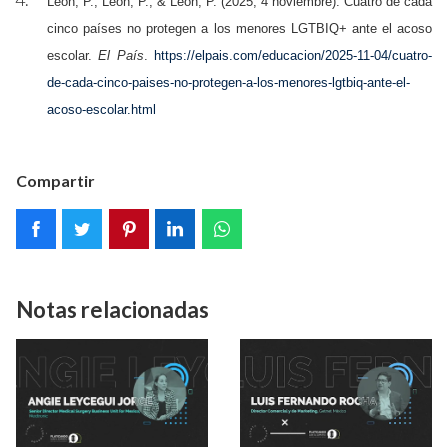
León, P., León, P., & León, P. (2025, 4 noviembre). Cuatro de cada
cinco países no protegen a los menores LGTBIQ+ ante el acoso
escolar.
El País
.
https://elpais.com/educacion/2025-11-04/cuatro-
de-cada-cinco-paises-no-protegen-a-los-menores-lgtbiq-ante-el-
acoso-escolar.html
Compartir
Notas relacionadas