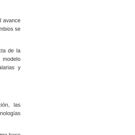
el avance
ambios se
ta de la
 modelo
larias y
ión, las
cnologías