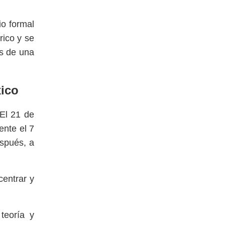
io formal
rico y se
es de una
xico
El 21 de
ente el 7
espués, a
centrar y
teoría y