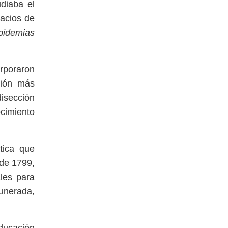
udiaba el
pacios de
pidemias
orporaron
ción más
disección
ocimiento
tica que
 de 1799,
les para
munerada,