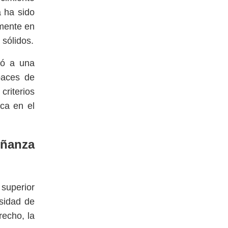
a ha sido
amente en
 sólidos.
ió a una
paces de
criterios
ca en el
eñanza
 superior
rsidad de
recho, la