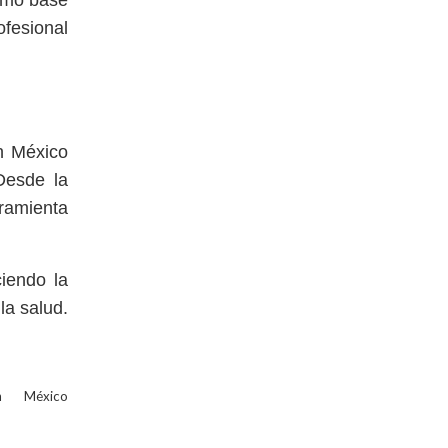
como base
ofesional
n México
Desde la
rramienta
ciendo la
la salud.
n México