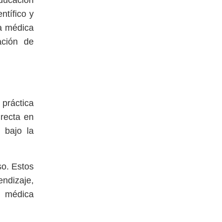
educación
ntífico y
za médica
ación de
práctica
irecta en
 bajo la
so. Estos
endizaje,
n médica