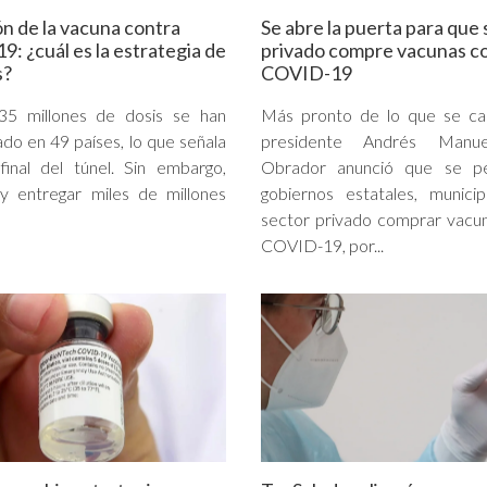
ón de la vacuna contra
Se abre la puerta para que
: ¿cuál es la estrategia de
privado compre vacunas c
s?
COVID-19
5 millones de dosis se han
Más pronto de lo que se cal
ado en 49 países, lo que señala
presidente Andrés Manu
 final del túnel. Sin embargo,
Obrador anunció que se pe
r y entregar miles de millones
gobiernos estatales, munici
sector privado comprar vacu
COVID-19, por...