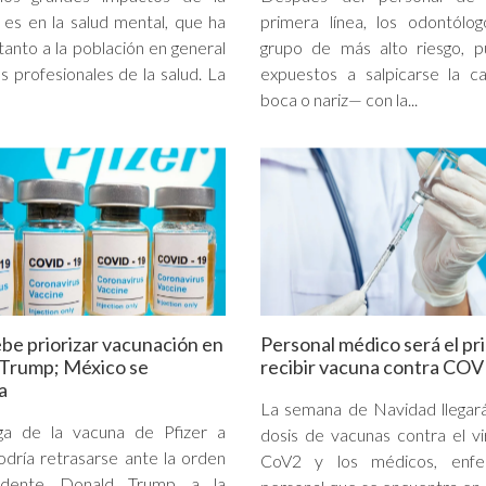
es en la salud mental, que ha
primera línea, los odontólo
tanto a la población en general
grupo de más alto riesgo, p
s profesionales de la salud. La
expuestos a salpicarse la c
boca o nariz— con la...
ebe priorizar vacunación en
Personal médico será el pr
 Trump; México se
recibir vacuna contra CO
a
La semana de Navidad llegar
ga de la vacuna de Pfizer a
dosis de vacunas contra el v
dría retrasarse ante la orden
CoV2 y los médicos, enfe
sidente Donald Trump a la