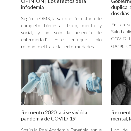
OPINIÓN | Los efectos de la
Gobierno
infodemia
duplica 
dos días
Según la OMS, la salud es “el estado de
En tan so
completo bienestar físico, mental y
Salud apl
social, y no solo la ausencia de
COVID-19,
enfermedad”. Este enfoque solo
que aplicó
reconoce el tratar las enfermedades...
Recuento 2020: así se vivió la
Recuento
pandemia de COVID-19
mental, l
Según la Real Academia Española, annus
Uno de l