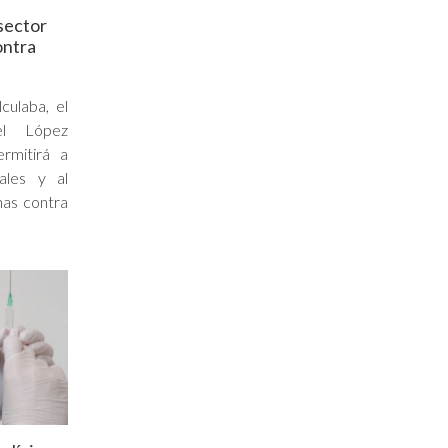
 sector
ontra
culaba, el
el López
rmitirá a
pales y al
nas contra