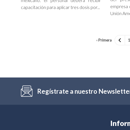
mexicano: el personal deberá recibir
empresa d
capacitación para aplicar tres dosis por...
Unión Amer
‹ Primera
Regístrate a nuestro Newslette
Infor