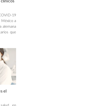
clínicos
COVID-19
n México a
sa alemana
tarios que
s el
salud en