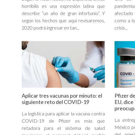
horribilis es una expresión latina que
pandemia 
describe “un año de gran infortunio”. Y
afectado 
según los hechos que aquí revisaremos,
como a lo
2020 podrá ingresar en tan...
crisis...
Aplicar tres vacunas por minuto: el
Pfizer d
siguiente reto del COVID-19
EU, dice
preocup
La logística para aplicar la vacuna contra
La entre
COVID-19 de Pfizer es más que
México po
retadora para el sistema de salud
del pre