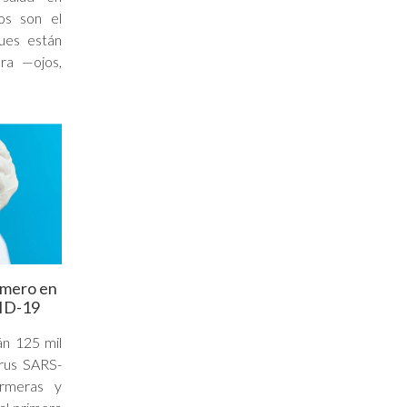
gos son el
ues están
ara —ojos,
imero en
VID-19
án 125 mil
irus SARS-
rmeras y