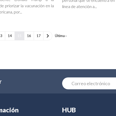
personal que se encuentra en 
e priorizar la vacunación en la
línea de atención a...
icana, por...
13
14
15
16
17
Última ›
r
mación
HUB