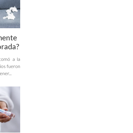
mente
orada?
tomó a la
ios fueron
ner...