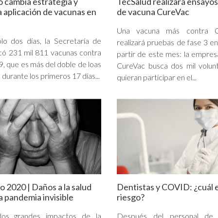
 cambia estrategia y
TecSalud realizará ensayos 
la aplicación de vacunas en
de vacuna CureVac
Una vacuna más contra 
lo dos días, la Secretaría de
realizará pruebas de fase 3 e
icó 231 mil 811 vacunas contra
partir de este mes: la empre
 que es más del doble de loas
CureVac busca dos mil volun
 durante los primeros 17 días...
quieran participar en el...
 2020 | Daños a la salud
Dentistas y COVID: ¿cuál e
a pandemia invisible
riesgo?
os grandes impactos de la
Después del personal de 