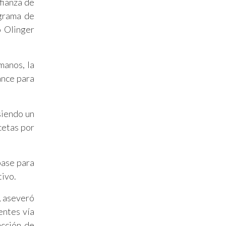
fianza de
ograma de
ó Olinger
manos, la
ance para
siendo un
cetas por
base para
tivo.
, aseveró
entes vía
acción de