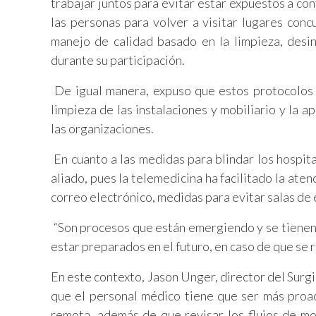
trabajar juntos para evitar estar expuestos a co
las personas para volver a visitar lugares con
manejo de calidad basado en la limpieza, desin
durante su participación.
De igual manera, expuso que estos protocolos 
limpieza de las instalaciones y mobiliario y la a
las organizaciones.
En cuanto a las medidas para blindar los hospita
aliado, pues la telemedicina ha facilitado la ate
correo electrónico, medidas para evitar salas de
“Son procesos que están emergiendo y se tienen
estar preparados en el futuro, en caso de que se r
En este contexto, Jason Unger, director del Surg
que el personal médico tiene que ser más proact
remota, además de que revisar los flujos de mov