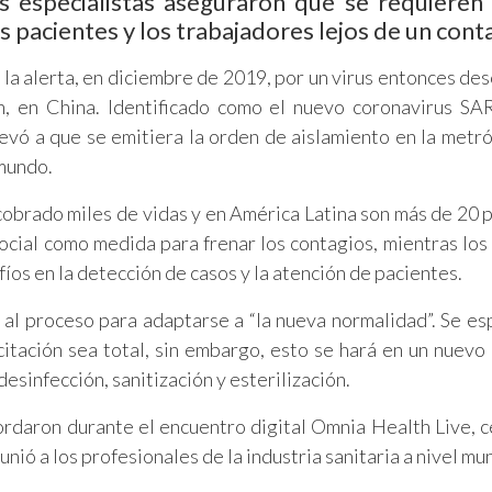
s especialistas aseguraron que se requieren
 pacientes y los trabajadores lejos de un cont
la alerta, en diciembre de 2019, por un virus entonces de
, en China. Identificado como el nuevo coronavirus S
vó a que se emitiera la orden de aislamiento en la metró
 mundo.
obrado miles de vidas y en América Latina son más de 20 p
ocial como medida para frenar los contagios, mientras los
os en la detección de casos y la atención de pacientes.
 al proceso para adaptarse a “la nueva normalidad”. Se es
ecitación sea total, sin embargo, esto se hará en un nuev
sinfección, sanitización y esterilización.
ordaron durante el encuentro digital Omnia Health Live, 
nió a los profesionales de la industria sanitaria a nivel mun