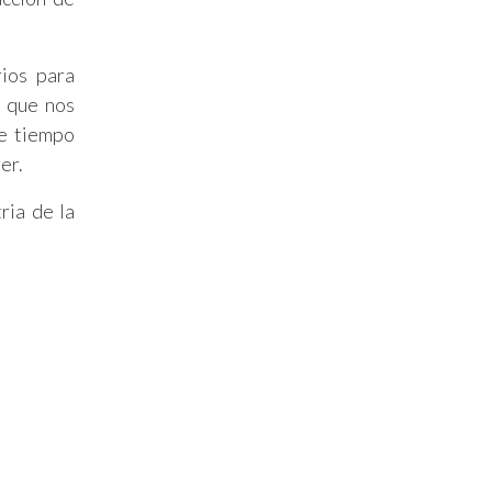
ios para
e que nos
se tiempo
er.
ria de la