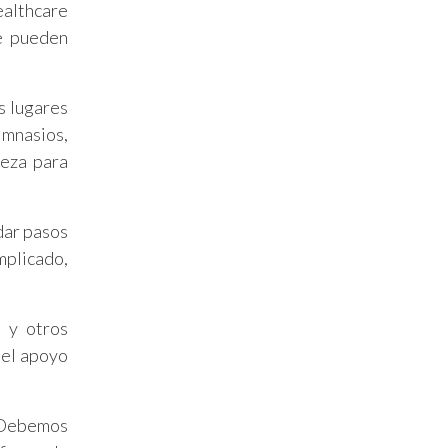
ealthcare
se pueden
s lugares
imnasios,
ieza para
dar pasos
mplicado,
s y otros
 el apoyo
. Debemos