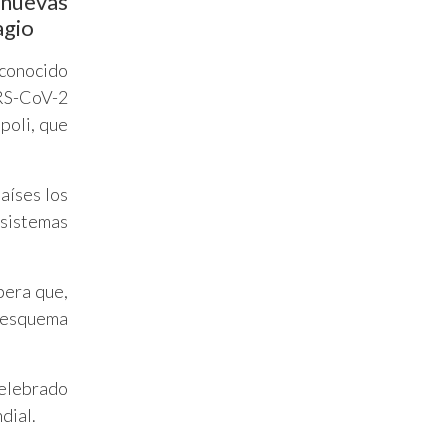
 nuevas
agio
sconocido
ARS-CoV-2
poli, que
aíses los
 sistemas
pera que,
o esquema
celebrado
dial.