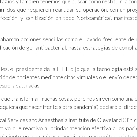
ntagios y también tenemos que buscar cómo restituir la con
curridos que requieren reanudar su operación, con un pr
fección, y sanitización en todo Norteamérica”, manifest
abarcan acciones sencillas como el lavado frecuente de 
plicación de gel antibacterial, hasta estrategias de compli
les, el presidente de la IFHE dijo que la tecnología está 
nción de pacientes mediante citas virtuales o el envío de re
 espera saturadas.
 que transformar muchas cosas, pero nos sirven como una 
equiera que hacer frente a otra pandemia”, declaró el direc
ical Services and Anaesthesia Institute de Cleveland Clinic
ivo que reactivo al brindar atención efectiva a los paci
imiento en las clínicas y hospitales para evitar la inter