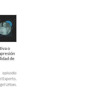
tiva o
mpresión
alidad de
 episodio
l Experto.
gel Urban,