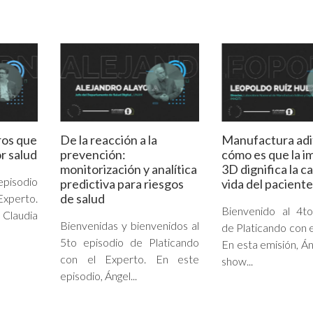
ros que
De la reacción a la
Manufactura adi
r salud
prevención:
cómo es que la i
monitorización y analítica
3D dignifica la c
episodio
predictiva para riesgos
vida del paciente
de salud
Experto.
Bienvenido al 4to
Claudia
Bienvenidas y bienvenidos al
de Platicando con e
5to episodio de Platicando
En esta emisión, Án
con el Experto. En este
show...
episodio, Ángel...