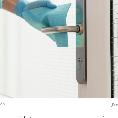
ión
[Fr