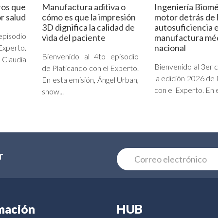
ros que
Manufactura aditiva o
Ingeniería Biomé
r salud
cómo es que la impresión
motor detrás de 
3D dignifica la calidad de
autosuficiencia e
episodio
vida del paciente
manufactura mé
nacional
Experto.
Bienvenido al 4to episodio
Claudia
Bienvenido al 3er c
de Platicando con el Experto.
la edición 2026 de 
En esta emisión, Ángel Urban,
con el Experto. En e
show...
r
mación
HUB