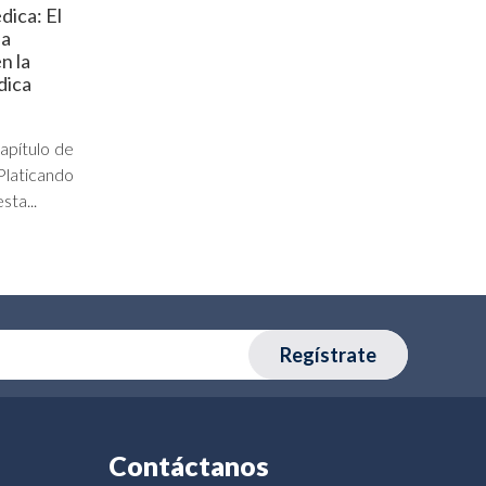
dica: El
la
n la
dica
apítulo de
Platicando
sta...
Regístrate
Contáctanos