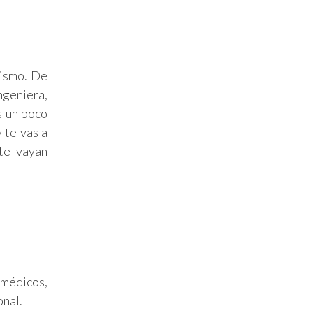
mismo. De
ngeniera,
s un poco
 te vas a
te vayan
 médicos,
onal.