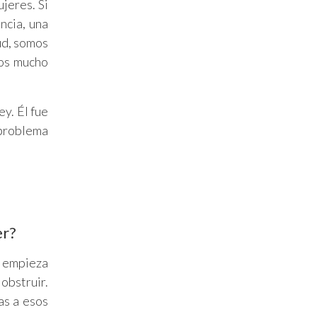
jeres. Si
ncia, una
ud, somos
mos mucho
y. Él fue
 problema
er?
y empieza
obstruir.
as a esos