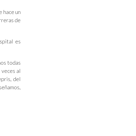
e hace un
rreras de
spital es
mos todas
s veces al
pris, del
nseñamos,