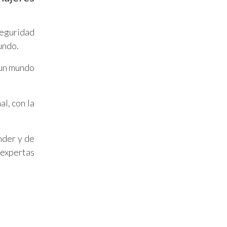
seguridad
undo.
 un mundo
l, con la
nder y de
 expertas