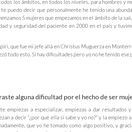
todos los ámbitos, en todos los niveles, para hombres y mu
i te puedo decir que personalmente he tenido una abunda
menzamos 5 mujeres que empezamos en el ámbito de la sal
idad y seguridad del paciente en 2000 en el país y tuvi
ri, que fue mi jefe allá en Christus Muguerza en Monterre
ezó todo esto. Sí hay dificultades pero yo no he tenido ese
aste alguna dificultad por el hecho de ser muj
 te empiezas a especializar, empiezas a dar resultados 
an a decir “¿por qué ella sí sabe y yo no?” y la empiezo a 
nadamente, que yo he tomado como algo positivo, y graci