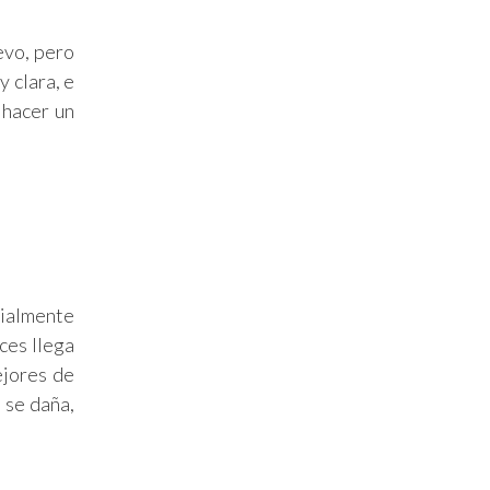
evo, pero
 clara, e
 hacer un
cialmente
ces llega
ejores de
 se daña,