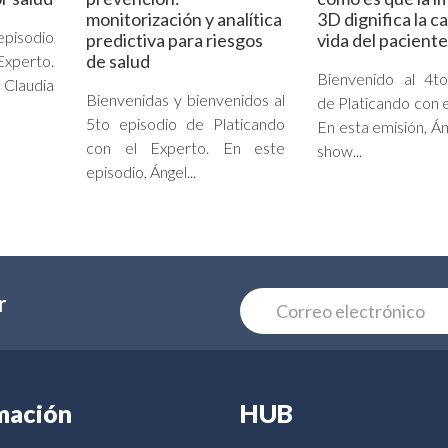
monitorización y analítica
3D dignifica la c
episodio
predictiva para riesgos
vida del paciente
de salud
Experto.
Bienvenido al 4to
Claudia
Bienvenidas y bienvenidos al
de Platicando con e
5to episodio de Platicando
En esta emisión, Án
con el Experto. En este
show...
episodio, Ángel...
r
mación
HUB