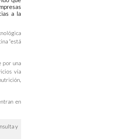
empresas
ias a la
cnológica
ina “está
e por una
icios vía
utrición,
entran en
nsulta y