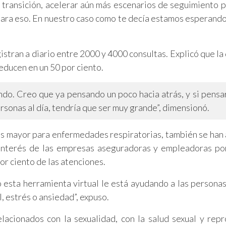
a transición, acelerar aún más escenarios de seguimiento 
ara eso. En nuestro caso como te decía estamos esperando
gistran a diario entre 2000 y 4000 consultas. Explicó que l
educen en un 50 por ciento.
do. Creo que ya pensando un poco hacia atrás, y si pensa
rsonas al día, tendría que ser muy grande”, dimensionó.
es mayor para enfermedades respiratorias, también se han
 interés de las empresas aseguradoras y empleadoras po
 por ciento de las atenciones.
esta herramienta virtual le está ayudando a las personas
l, estrés o ansiedad”, expuso.
lacionados con la sexualidad, con la salud sexual y repr