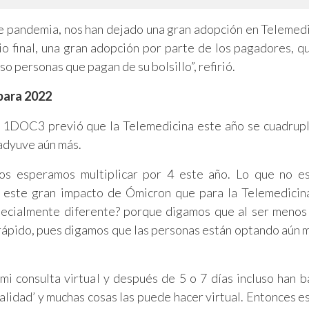
de pandemia, nos han dejado una gran adopción en Telemedi
io final, una gran adopción por parte de los pagadores, q
 personas que pagan de su bolsillo”, refirió.
para 2022
1DOC3 previó que la Telemedicina este año se cuadrupl
oadyuve aún más.
ros esperamos multiplicar por 4 este año. Lo que no e
 este gran impacto de Ómicron que para la Telemedicin
pecialmente diferente? porque digamos que al ser menos 
rápido, pues digamos que las personas están optando aún m
mi consulta virtual y después de 5 o 7 días incluso han b
alidad’ y muchas cosas las puede hacer virtual. Entonces e