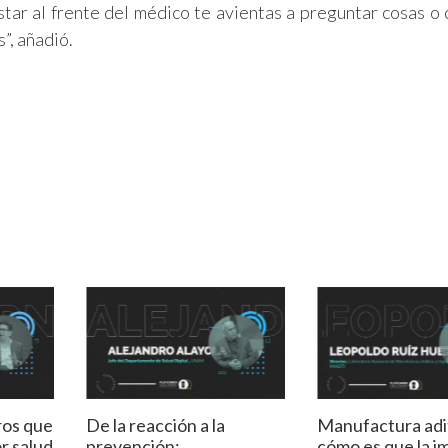
star al frente del médico te avientas a preguntar cosas o 
”, añadió.
ros que
De la reacción a la
Manufactura adi
r salud
prevención:
cómo es que la i