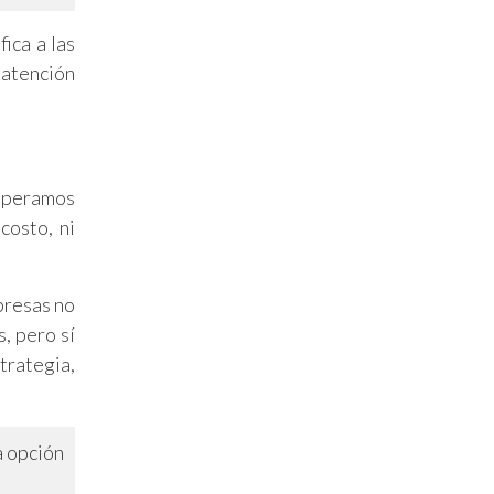
ica a las
 atención
 operamos
costo, ni
presas no
, pero sí
trategia,
a opción