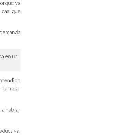
porque ya
 casi que
a demanda
ra en un
 atendido
r brindar
 a hablar
oductiva,