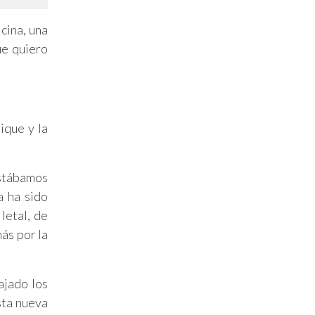
cina, una
ue quiero
ique y la
stábamos
a ha sido
letal, de
ás por la
ajado los
sta nueva