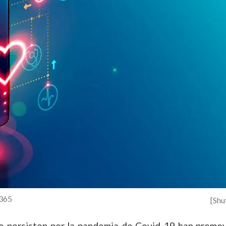
 365
[Shu
ue persisten por la pandemia de Covid-19 han promo