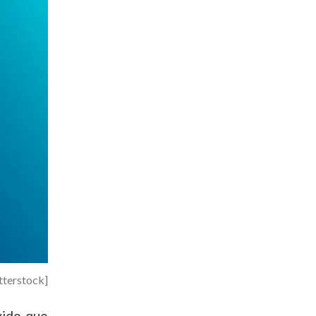
tterstock]
vido que