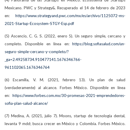
(4) Panorama de las Startups en México. Ecosistema de Startups
Mexicano. PWC y Strategy&. Recuperado el 14 de febrero de 2023
en:
https://www.strategyand.pwc.com/mx/es/archivo/1125072-ms-
2021-Startup-Ecosystem-STGY-Esp.pdf
(5) Ascencio, C. G. S. (2022, enero 5). Un seguro simple, cercano y
completo. Disponible en línea en:
https://blog.sofiasalud.com/un-
seguro-simple-cercano-y-completo/?
_ga=2.49258734.910477141.1676346766-
961102065.1676346764
(6) Escamilla, V. M. (2021, febrero 13). Un plan de salud
(verdaderamente) al alcance. Forbes México. Disponible en línea
en:
https://www.forbes.com.mx/30-promesas-2021-emprendedores-
sofia-plan-salud-alcance/
(7) Medina, A. (2021, julio 7). Moons, startup de tecnología dental,
levanta 9 mdd; busca crecer en México y Colombia. Forbes México.