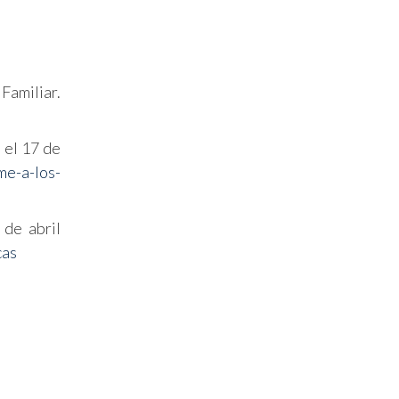
Familiar.
 el 17 de
me-a-los-
de abril
cas