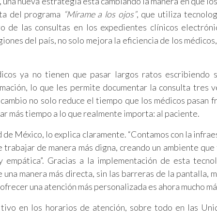
), una nueva estrategia está cambiando la manera en que lo
rata del programa
“Mírame a los ojos”
, que utiliza tecnolo
o de las consultas en los expedientes clínicos electróni
iones del país, no solo mejora la eficiencia de los médicos,
icos ya no tienen que pasar largos ratos escribiendo 
rmación, lo que les permite documentar la consulta tres 
 cambio no solo reduce el tiempo que los médicos pasan fr
r más tiempo a lo que realmente importa: al paciente.
d de México, lo explica claramente. “Contamos con la infrae
e trabajar de manera más digna, creando un ambiente que
 empática”. Gracias a la implementación de esta tecnol
una manera más directa, sin las barreras de la pantalla, mi
 ofrecer una atención más personalizada es ahora mucho más
tivo en los horarios de atención, sobre todo en las Un