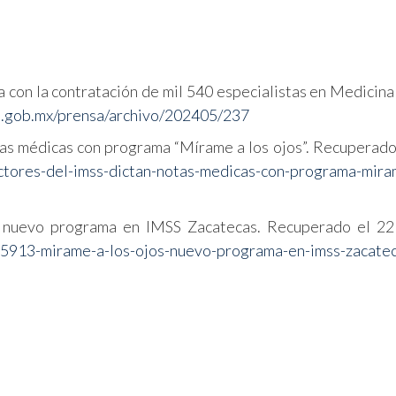
con la contratación de mil 540 especialistas en Medicina 
s.gob.mx/prensa/archivo/202405/237
as médicas con programa “Mírame a los ojos”. Recuperado
ctores-del-imss-dictan-notas-medicas-con-programa-mira
, nuevo programa en IMSS Zacatecas. Recuperado el 22 
65913-mirame-a-los-ojos-nuevo-programa-en-imss-zacate