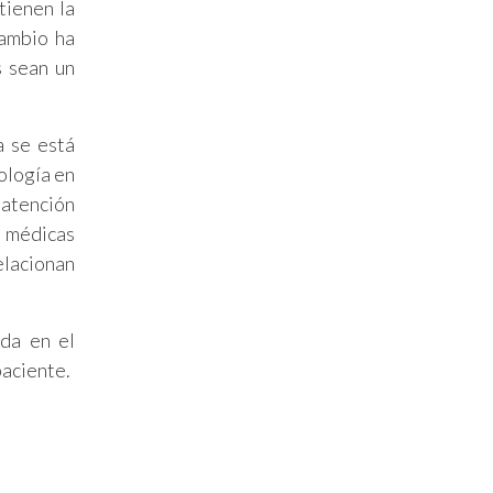
tienen la
cambio ha
s sean un
a se está
ología en
 atención
s médicas
elacionan
ada en el
paciente.