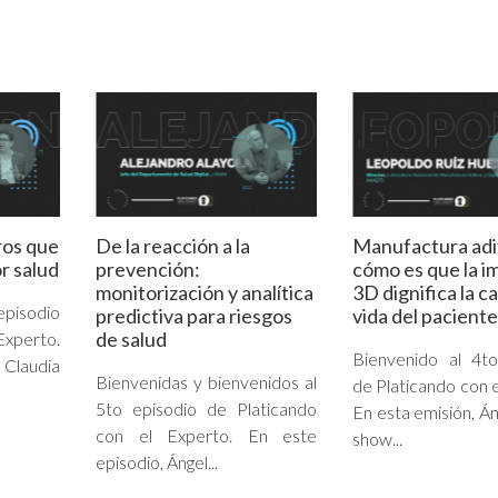
ros que
De la reacción a la
Manufactura adi
r salud
prevención:
cómo es que la i
monitorización y analítica
3D dignifica la c
episodio
predictiva para riesgos
vida del paciente
de salud
Experto.
Bienvenido al 4to
Claudia
Bienvenidas y bienvenidos al
de Platicando con e
5to episodio de Platicando
En esta emisión, Án
con el Experto. En este
show...
episodio, Ángel...