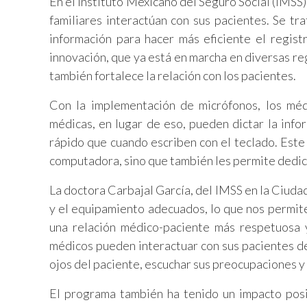
En el Instituto Mexicano del Seguro Social (IMSS
familiares interactúan con sus pacientes. Se t
información para hacer más eficiente el registr
innovación, que ya está en marcha en diversas reg
también fortalece la relación con los pacientes.
Con la implementación de micrófonos, los méd
médicas, en lugar de eso, pueden dictar la info
rápido que cuando escriben con el teclado. Este
computadora, sino que también les permite dedica
La doctora Carbajal García, del IMSS en la Ciuda
y el equipamiento adecuados, lo que nos permit
una relación médico-paciente más respetuosa y
médicos pueden interactuar con sus pacientes de 
ojos del paciente, escuchar sus preocupaciones y
El programa también ha tenido un impacto posi