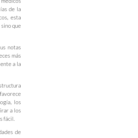
s médicos
gías de la
cos, esta
 sino que
sus notas
veces más
ente a la
structura
 favorece
ogía, los
rar a los
 fácil.
idades de