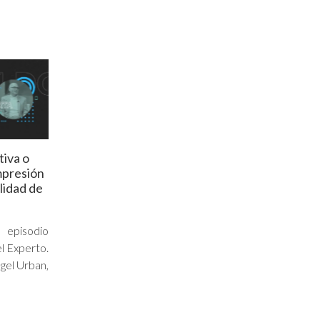
tiva o
mpresión
alidad de
 episodio
l Experto.
gel Urban,