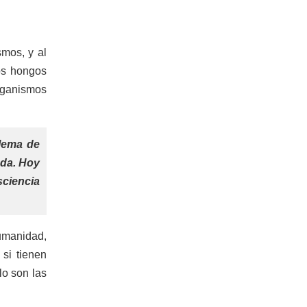
smos, y al
los hongos
organismos
blema de
ada. Hoy
sciencia
umanidad,
si tienen
lo son las