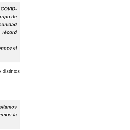
l COVID-
grupo de
munidad
o récord
onoce el
 distintos
esitamos
nemos la