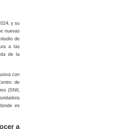
024, y su
 de nuevas
estudio de
ura a las
ida de la
usiva con
Centro de
es (SNII,
 fundadora
 donde es
ocer a