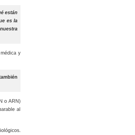
ué están
ue es la
 nuestra
, médica y
también
DN o ARN)
arable al
iológicos.