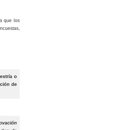
a que los
ncuestas,
estría o
pción de
novación