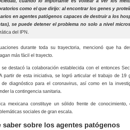
ciedad, cuando lo importante es voltear a ver los mét
boratorios como el que dirijo: al encontrar los genes y prote
zoarios en agentes patógenos capaces de destruir a los ho
as), se puede detener el problema no solo a nivel micro
rática del IPN.
uaciones durante toda su trayectoria, mencionó que ha des
gan más fácil el trayecto.
e destacó la colaboración establecida con el entonces Secr
partir de esta iniciativa, se logró articular el trabajo de 19
s de diagnóstico para el coronavirus, así como en la investi
nder la contingencia sanitaria.
ica mexicana constituye un sólido frente de conocimiento,
oblemáticas sociales de gran escala.
e saber sobre los agentes patógenos