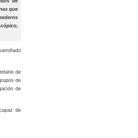
odos de
ínas que
spederos
scópico,
arrollado
etario de
 grupos de
gación de
 capaz de