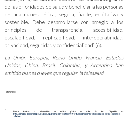
de las prioridades de salud y beneficiar a las personas
de una manera ética, segura, fiable, equitativa y
sostenible. Debe desarrollarse con arreglo a los
principios de transparencia, accesibilidad,
escalabilidad, replicabilidad, interoperabilidad,
privacidad, seguridad y confidencialidad” (6).
La Unión Europea, Reino Unido, Francia, Estados
Unidos, China, Brasil, Colombia, y Argentina han
emitido planes o leyes que regulan la telesalud.
Referencias:
Buscan impulsar la telemedicina en políticas públicas de salud. En línea. Disponible en:
http://comunicacion.senado.gob.mx/index.php/informacion/boletines/49067-buscan-impulsar-la-telemedicina-en-politicas-publicas-de-
salud.html