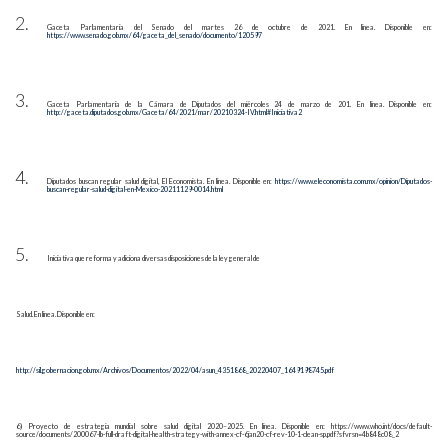
Gaceta Parlamentaria del Senado del martes 26 de octubre de 2021. En línea. Disponible en:
https://www.senado.gob.mx/64/gaceta_del_senado/documento/120597
Gaceta Parlamentaria de la Cámara de Diputados del miércoles 24 de marzo de 201. En línea. Disponible en:
http://gaceta.diputados.gob.mx/Gaceta/64/2021/mar/20210324-IV.html#Iniciativa2
Diputados buscan regular salud digital, El Economista. En línea. Disponible en:
https://www.eleconomista.com.mx/opinion/Diputados-
buscan-regular-salud-digital-en-Mexico-20211129-0014.html
Iniciativa que reforma y adiciona diversas disposiciones de la ley general de
Salud. En línea. Disponible en:
http://sil.gobernacion.gob.mx/Archivos/Documentos/2022/04/asun_4351868_20220407_1649198745.pdf
6) Proyecto de estrategia mundial sobre salud digital 2020–2025. En línea. Disponible en: https://www.who.int/docs/default-
source/documents/200067-lb-full-draft-digital-health-strategy-with-annex-cf-6jan20-cf-rev-10-1-clean-sp.pdf?sfvrsn=4b848c08_2