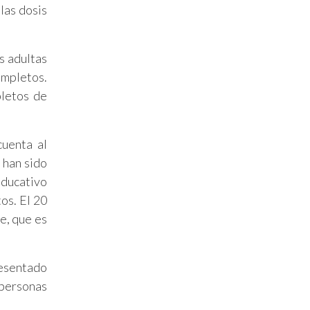
las dosis
s adultas
ompletos.
pletos de
cuenta al
 han sido
educativo
os. El 20
e, que es
resentado
 personas