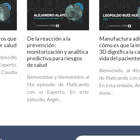
ros que
De la reacción a la
Manufactura adi
r salud
prevención:
cómo es que la i
monitorización y analítica
3D dignifica la c
episodio
predictiva para riesgos
vida del paciente
de salud
Experto.
Bienvenido al 4to
Claudia
Bienvenidas y bienvenidos al
de Platicando con e
5to episodio de Platicando
En esta emisión, Án
con el Experto. En este
show...
episodio, Ángel...