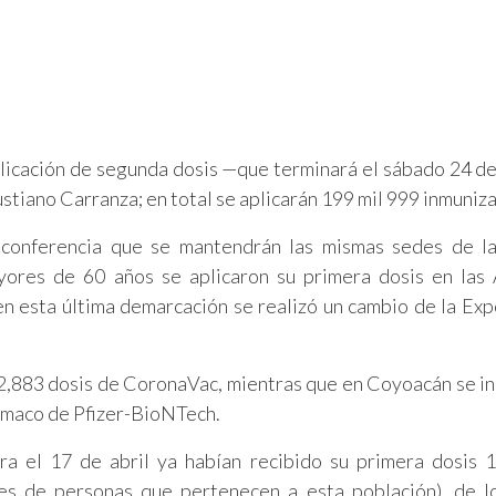
aplicación de segunda dosis —que terminará el sábado 24 de
stiano Carranza; en total se aplicarán 199 mil 999 inmuniz
n conferencia que se mantendrán las mismas sedes de l
res de 60 años se aplicaron su primera dosis en las 
n esta última demarcación se realizó un cambio de la Ex
72,883 dosis de CoronaVac, mientras que en Coyoacán se i
ármaco de Pfizer-BioNTech.
ara el 17 de abril ya habían recibido su primera dosis 
es de personas que pertenecen a esta población), de l