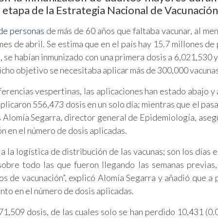
a etapa de la Estrategia Nacional de Vacunación
 de personas
de más de 60 años que faltaba vacunar, al men
es de abril. Se estima que en el país hay 15.7 millones de
zo, se habían inmunizado con una primera dosis a 6,021,530 
cho objetivo se necesitaba aplicar más de 300,000 vacunas 
erencias vespertinas, las aplicaciones han estado abajo y 
 aplicaron 556,473 dosis en un solo día; mientras que el pas
is Alomía Segarra, director general de Epidemiología, aseg
ón en el número de dosis aplicadas.
 la logística de distribución de las vacunas; son los días 
sobre todo las que fueron llegando las semanas previas, 
cos de vacunación”, explicó Alomía Segarra y añadió que a p
nto en el número de dosis aplicadas.
1,509 dosis, de las cuales solo se han perdido 10,431 (0.