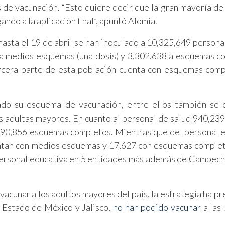
de vacunación. “Esto quiere decir que la gran mayoría de 
ando a la aplicación final”, apuntó Alomía.
 hasta el 19 de abril se han inoculado a 10,325,649 persona
 a medios esquemas (una dosis) y 3,302,638 a esquemas c
tercera parte de esta población cuenta con esquemas com
do su esquema de vacunación, entre ellos también se 
s adultas mayores. En cuanto al personal de salud 940,239
790,856 esquemas completos. Mientras que del personal 
entan con medios esquemas y 17,627 con esquemas complet
 personal educativa en 5 entidades más además de Campech
vacunar a los adultos mayores del país, la estrategia ha p
l Estado de México y Jalisco,
no han
podido vacunar
a las