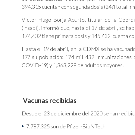
394,315 cuentan con segunda dosis (24?l total in
Víctor Hugo Borja Aburto, titular de la Coord
(Insabi), informó que, hasta el 17 de abril, se h
174,432 tiene primera dosis y 145,432 cuenta co
Hasta el 19 de abril, en la CDMX se ha vacunado
17? su población: 174 mil 432 inmunizaciones 
COVID-19) y 1,363,229 de adultos mayores.
Vacunas recibidas
Desde el 23 de diciembre del 2020 se han recibido
7,787,325 son de Pfizer-BioNTech