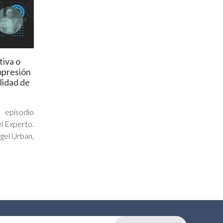
tiva o
mpresión
alidad de
 episodio
l Experto.
gel Urban,