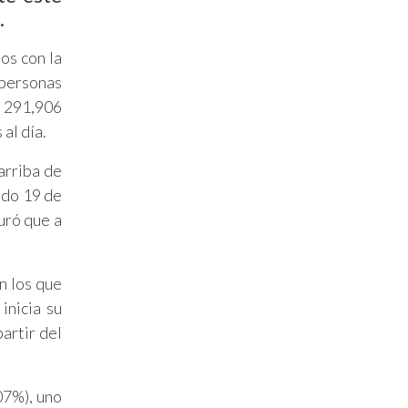
.
os con la
 personas
y 291,906
al día.
arriba de
ado 19 de
uró que a
en los que
inicia su
artir del
07%), uno