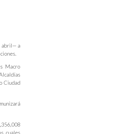
 abril— a
aciones.
as Macro
Alcaldías
po Ciudad
nmunizará
1,356,008
os cuales