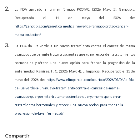
La FDA aprueba el primer fármaco PROTAC. (2026, Mayo 5). Genotipia.
Recuperado el 11 de mayo del 2026 de:
https://genotipia.com/genetica_medica_news/fda-farmaco-protac-cancer-
mama-mutacion/
La FDA da luz verde a un nuevo tratamiento contra el cáncer de mama
avanzado que permite tratar a pacientes que ya no responden a tratamientos
hormonales y ofrece una nueva opción para frenar la progresión de la
enfermedad. Ramírez, H. C. (2026, Mayo 4). El Imparcial. Recuperado el 11 de
mayo del 2026 de:
https://www.elimparcial.com/locurioso/2026/05/04/la-fda-
da-luz-verde-a-un-nuevo-tratamiento-contra-el-cancer-de-mama-
avanzado-que-permite-tratar-a-pacientes-que-ya-no-responden-a-
tratamientos-hormonales-y-ofrece-una-nueva-opcion-para-frenar-la-
progresion-de-la-enfermedad/
Compartir