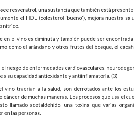
posee resveratrol, una sustancia que también está presente 
umente el HDL (colesterol ‘bueno’), mejora nuestra salu
 nítrico.
te en el vino es diminuta y también puede ser encontrada
mo como el arándano y otros frutos del bosque, el cacah
ir el riesgo de enfermedades cardiovasculares, neurodege
be a su capacidad antioxidante y antiinflamatoria. (3)
l vino traerían a la salud, son derrotados ante los est
de cáncer de muchas maneras. Los procesos que usa el cu
o llamado acetaldehído, una toxina que varias organi
r en las personas.