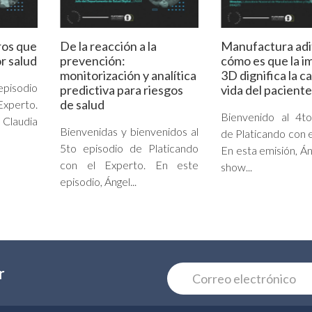
ros que
De la reacción a la
Manufactura adi
r salud
prevención:
cómo es que la i
monitorización y analítica
3D dignifica la c
episodio
predictiva para riesgos
vida del paciente
de salud
Experto.
Bienvenido al 4to
Claudia
Bienvenidas y bienvenidos al
de Platicando con e
5to episodio de Platicando
En esta emisión, Án
con el Experto. En este
show...
episodio, Ángel...
r