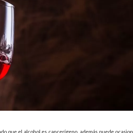
ado que el alcohol es cancerígeno, además puede ocasion