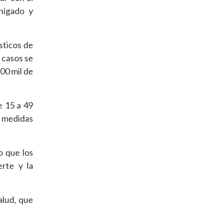
hígado y
sticos de
 casos se
00 mil de
e 15 a 49
n medidas
o que los
rte y la
alud, que