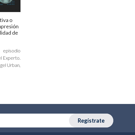
tiva o
mpresión
alidad de
 episodio
l Experto.
gel Urban,
Regístrate