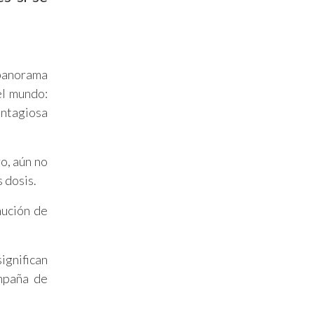
 panorama
el mundo:
contagiosa
o, aún no
 dosis.
nución de
ignifican
ampaña de