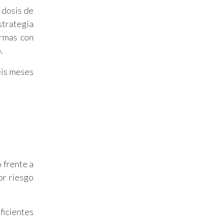
 dosis de
strategia
ermas con
.
eis meses
 frente a
or riesgo
ficientes