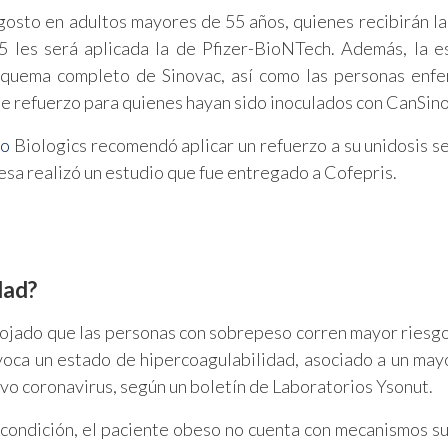
gosto en adultos mayores de 55 años, quienes recibirán la
 les será aplicada la de Pfizer-BioNTech. Además, la e
squema completo de Sinovac, así como las personas enf
e refuerzo para quienes hayan sido inoculados con CanSino
no
Biologics recomendó aplicar un refuerzo a su unidosis s
esa realizó un estudio que fue entregado a Cofepris.
dad?
ojado que las personas con sobrepeso corren mayor riesgo
oca un estado de hipercoagulabilidad, asociado a un may
vo coronavirus, según un boletín de Laboratorios Ysonut.
condición, el paciente obeso no cuenta con mecanismos su