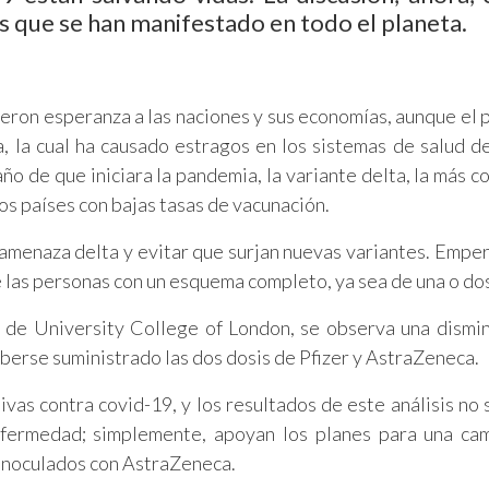
es que se han manifestado en todo el planeta.
 dieron esperanza a las naciones y sus economías, aunque el
a, la cual ha causado estragos en los sistemas de salud d
año de que iniciara la pandemia, la variante delta, la más 
os países con bajas tasas de vacunación.
 amenaza delta y evitar que surjan nuevas variantes. Emper
e las personas con un esquema completo, ya sea de una o dos
de University College of London, se observa una dismi
erse suministrado las dos dosis de Pfizer y AstraZeneca.
vas contra covid-19, y los resultados de este análisis no s
nfermedad; simplemente, apoyan los planes para una c
 inoculados con AstraZeneca.