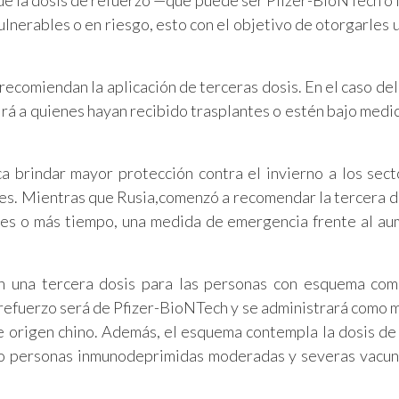
n de la dosis de refuerzo —que puede ser Pfizer-BioNTech 
lnerables o en riesgo, esto con el objetivo de otorgarles 
recomiendan la aplicación de terceras dosis. En el caso del
irá a quienes hayan recibido trasplantes o estén bajo med
a brindar mayor protección contra el invierno a los sec
ntes. Mientras que Rusia,comenzó a recomendar la tercera d
eses o más tiempo, una medida de emergencia frente al a
n una tercera dosis para las personas con esquema com
 refuerzo será de Pfizer-BioNTech y se administrará como 
e origen chino. Además, el esquema contempla la dosis de
 o personas inmunodeprimidas moderadas y severas vacu