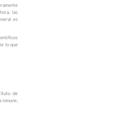
geramente
hora, las
eneral es
ientíficos
or lo que
tituto de
a inmune,