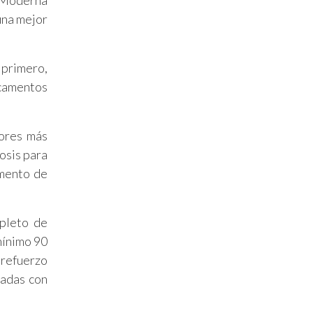
o Moderna
una mejor
 primero,
icamentos
tores más
osis para
umento de
pleto de
mínimo 90
 refuerzo
nadas con