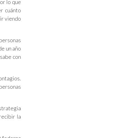
or lo que
er cuánto
ir viendo
 personas
de un año
 sabe con
ontagios.
 personas
strategia
ecibir la