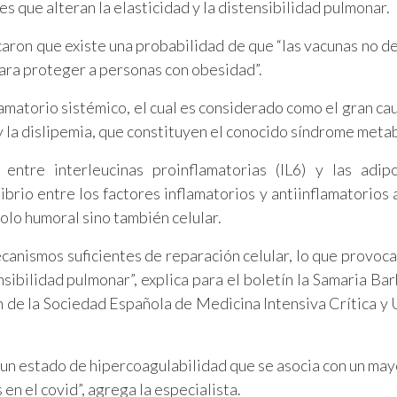
s que alteran la elasticidad y la distensibilidad pulmonar.
aron que existe una probabilidad de que “las vacunas no d
ara proteger a personas con obesidad”.
amatorio sistémico, el cual es considerado como el gran ca
 la dislipemia, que constituyen el conocido síndrome metab
ntre interleucinas proinflamatorias (IL6) y las adip
ibrio entre los factores inflamatorios y antiinflamatorios 
solo humoral sino también celular.
ecanismos suficientes de reparación celular, lo que provoca
nsibilidad pulmonar”, explica para el boletín la Samaria Bar
n de la Sociedad Española de Medicina Intensiva Crítica y
un estado de hipercoagulabilidad que se asocia con un may
n el covid”, agrega la especialista.