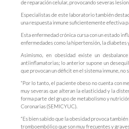
de reparación celular, provocando severas lesione
Especialistas de este laboratorio también destac
una respuesta inmune suficientemente efectiva p
Esta enfermedad crónica cursa con un estado infl
enfermedades como la hipertensión, la diabetes y
Asimismo, en obesidad existe un desbalance e
antiinflamatorias; lo anterior supone un desequil
que provocan un déficit en el sistema inmune, no 
“Por lo tanto, el paciente obeso no cuenta con m
muy severas que alteran la elasticidad y la diste
forma parte del grupo de metabolismo y nutrició
Coronarias (SEMICYUC).
“Es bien sabido que la obesidad provoca también 
tromboembólico que son muy frecuentes y graves e