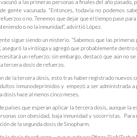
vacunó a las primeras personas a finales del año pasado, p
 de gente vacunada. “Entonces, todavía no podemos sab
 refuerzos o no. Tenemos que dejar que el tiempo pase para 
eniendo o no la inmunidad”, advirtió López.
ente sigue siendo un misterio. “Sabemos que las primeras
”, aseguró la viróloga y agregó que probablemente dentro 
ecesitará un refuerzo; sin embargo, destacó que aún no se
la tercera dosis de refuerzo.
ón de la tercera dosis, esto tras haber registrado nuevos c
 adultos inmunodeprimidos y empezó a ser administrada a
a dosis hace al menos cinco meses.
de países que esperan aplicar la tercera dosis, aunque la e
rsonas con obesidad, baja inmunidad y socorristas. Para r
ción de la segunda dosis de Sinopharm.