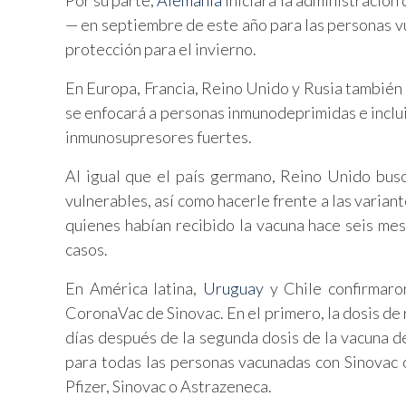
Por su parte,
Alemania
iniciará la administració
— en septiembre de este año para las personas vu
protección para el invierno.
En Europa, Francia, Reino Unido y Rusia también 
se enfocará a personas inmunodeprimidas e inclu
inmunosupresores fuertes.
Al igual que el país germano, Reino Unido busc
vulnerables, así como hacerle frente a las varia
quienes habían recibido la vacuna hace seis m
casos.
En América latina,
Uruguay
y Chile confirmaro
CoronaVac de Sinovac. En el primero, la dosis de
días después de la segunda dosis de la vacuna d
para todas las personas vacunadas con Sinovac
Pfizer, Sinovac o Astrazeneca.