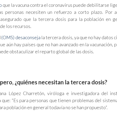
o
que la vacuna contra el coronavirus puede debilitarse li
s personas necesiten un refuerzo a corto plazo. Por a
asegurado que la tercera dosis para la población en g
 de los recursos.
d
(OMS) desaconseja
la tercera dosis, ya que no hay datos c
que aún hay países que no han avanzado en la vacunación, p
uede obstaculizar el reparto global de las dosis.
pero, ¿quiénes necesitan la tercera dosis?
sana López Charretón, viróloga e investigadora del ins
 que: “Es para personas que tienen problemas del sistem
ra población en general todavía no se han propuesto”.