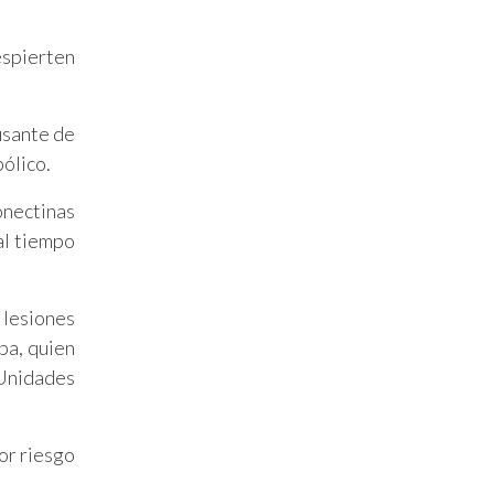
espierten
usante de
ólico.
onectinas
al tiempo
 lesiones
ba, quien
 Unidades
or riesgo