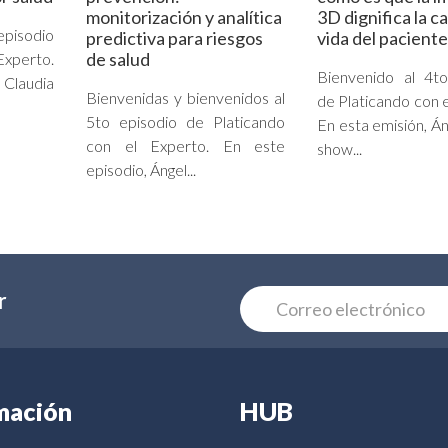
monitorización y analítica
3D dignifica la c
episodio
predictiva para riesgos
vida del paciente
de salud
Experto.
Bienvenido al 4to
Claudia
Bienvenidas y bienvenidos al
de Platicando con e
5to episodio de Platicando
En esta emisión, Án
con el Experto. En este
show...
episodio, Ángel...
r
mación
HUB