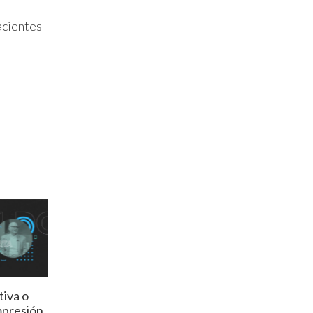
acientes
tiva o
mpresión