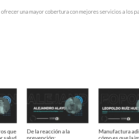
a ofrecer una mayor cobertura con mejores servicios a los p
ros que
De la reacción a la
Manufactura adi
r salud
prevención:
cómo es que la i