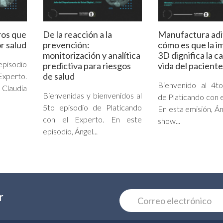
ros que
De la reacción a la
Manufactura adi
r salud
prevención:
cómo es que la i
monitorización y analítica
3D dignifica la c
episodio
predictiva para riesgos
vida del paciente
de salud
Experto.
Bienvenido al 4to
Claudia
Bienvenidas y bienvenidos al
de Platicando con e
5to episodio de Platicando
En esta emisión, Án
con el Experto. En este
show...
episodio, Ángel...
r