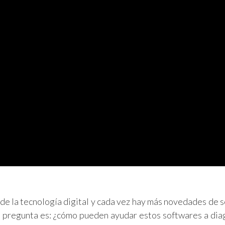
 de la tecnología digital y cada vez hay más novedades de 
La pregunta es: ¿cómo pueden ayudar estos softwares a dia