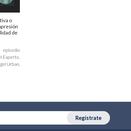
tiva o
mpresión
alidad de
 episodio
l Experto.
gel Urban,
Regístrate