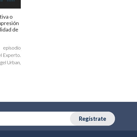
tiva o
mpresión
alidad de
 episodio
l Experto.
gel Urban,
Regístrate