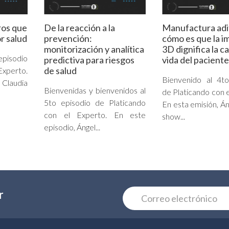
ros que
De la reacción a la
Manufactura adi
r salud
prevención:
cómo es que la i
monitorización y analítica
3D dignifica la c
episodio
predictiva para riesgos
vida del paciente
de salud
Experto.
Bienvenido al 4to
Claudia
Bienvenidas y bienvenidos al
de Platicando con e
5to episodio de Platicando
En esta emisión, Án
con el Experto. En este
show...
episodio, Ángel...
r