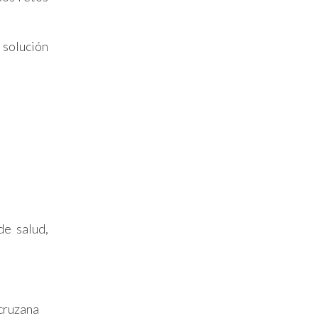
 solución
de salud,
acruzana