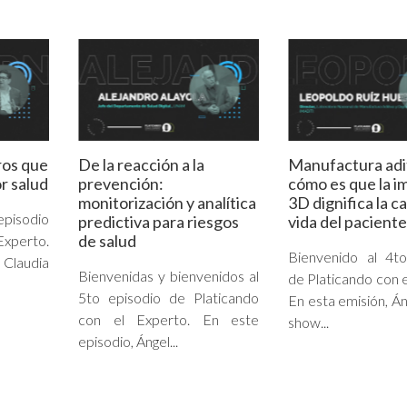
ros que
De la reacción a la
Manufactura adi
r salud
prevención:
cómo es que la i
monitorización y analítica
3D dignifica la c
episodio
predictiva para riesgos
vida del paciente
de salud
Experto.
Bienvenido al 4to
Claudia
Bienvenidas y bienvenidos al
de Platicando con e
5to episodio de Platicando
En esta emisión, Án
con el Experto. En este
show...
episodio, Ángel...