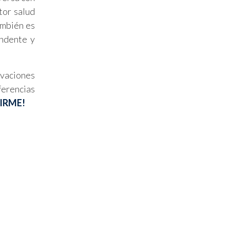
tor salud
ambién es
undente y
ovaciones
ferencias
IRME!