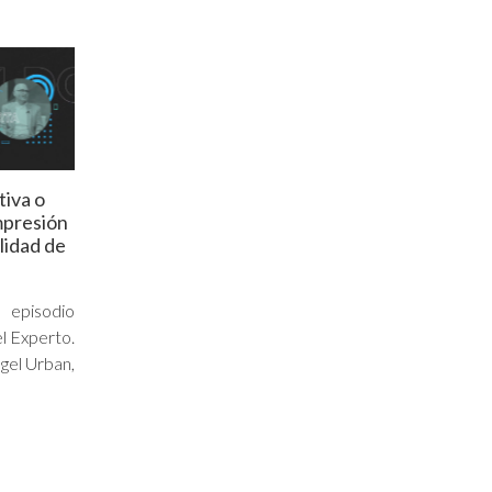
tiva o
mpresión
alidad de
 episodio
l Experto.
gel Urban,