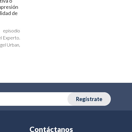
tiva o
mpresión
alidad de
 episodio
l Experto.
gel Urban,
Regístrate
Contáctanos