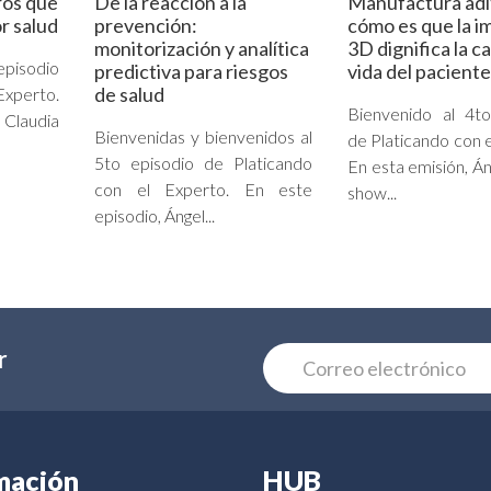
ros que
De la reacción a la
Manufactura adi
r salud
prevención:
cómo es que la i
monitorización y analítica
3D dignifica la c
episodio
predictiva para riesgos
vida del paciente
de salud
Experto.
Bienvenido al 4to
Claudia
Bienvenidas y bienvenidos al
de Platicando con e
5to episodio de Platicando
En esta emisión, Án
con el Experto. En este
show...
episodio, Ángel...
r
mación
HUB