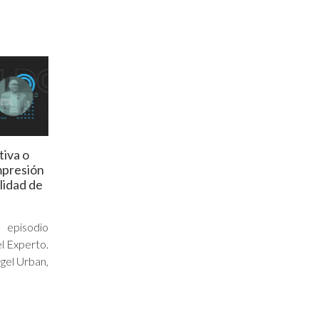
tiva o
mpresión
alidad de
 episodio
l Experto.
gel Urban,