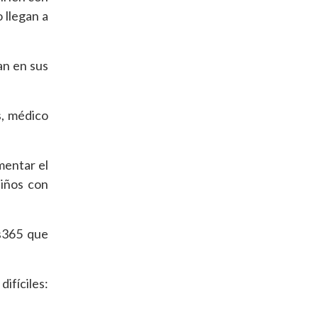
 llegan a
an en sus
s, médico
mentar el
niños con
es365 que
ifíciles: