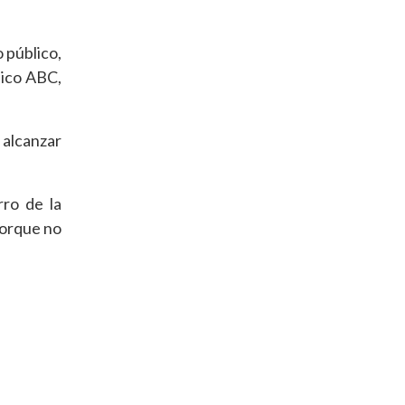
o público,
dico ABC,
 alcanzar
rro de la
porque no