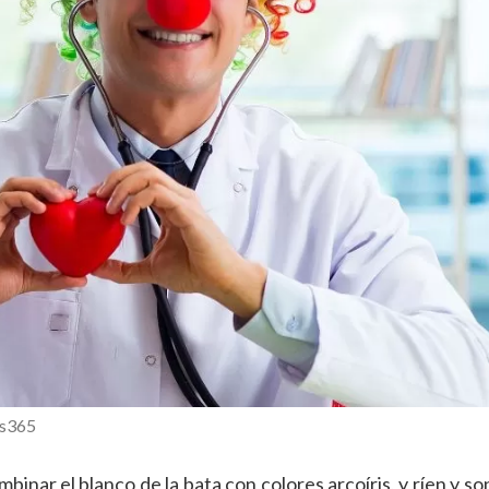
es365
binar el blanco de la bata con colores arcoíris, y ríen y s