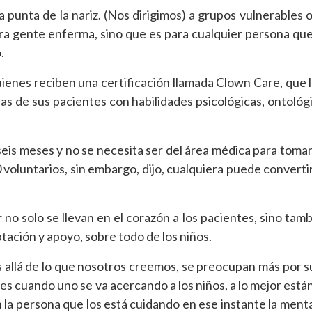
 punta de la nariz. (Nos dirigimos) a grupos vulnerables 
ra gente enferma, sino que es para cualquier persona que
.
uienes reciben una certificación llamada Clown Care, que 
s de sus pacientes con habilidades psicológicas, ontológi
seis meses y no se necesita ser del área médica para tomar
voluntarios, sin embargo, dijo, cualquiera puede converti
 no solo se llevan en el corazón a los pacientes, sino tamb
eptación y apoyo, sobre todo de los niños.
s allá de lo que nosotros creemos, se preocupan más por s
es cuando uno se va acercando a los niños, a lo mejor está
n la persona que los está cuidando en ese instante la menta