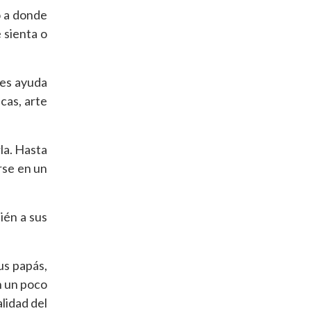
o a donde
 sienta o
les ayuda
cas, arte
la. Hasta
rse en un
ién a sus
us papás,
n un poco
lidad del