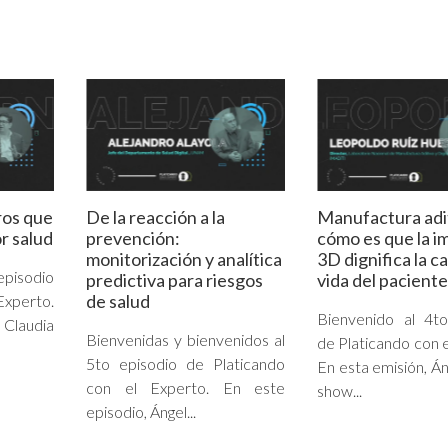
ros que
De la reacción a la
Manufactura adi
r salud
prevención:
cómo es que la i
monitorización y analítica
3D dignifica la c
episodio
predictiva para riesgos
vida del paciente
de salud
Experto.
Bienvenido al 4to
Claudia
Bienvenidas y bienvenidos al
de Platicando con e
5to episodio de Platicando
En esta emisión, Án
con el Experto. En este
show...
episodio, Ángel...