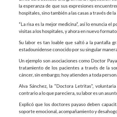
la esperanza de que sus expresiones encuentren
hospitales, sino también a las casas a través de la 
“La risa es la mejor medicina”, así lo enuncia el
visitas a los hospitales, y ahora en nuevo formato
Su labor es tan loable que saltó a la pantalla 
estadounidense conocido por su singular manera d
Un ejemplo son asociaciones como Doctor Paya
tratamiento de los pacientes a través de la so
cáncer, sin embargo; hoy atienden a toda persona
Alva Sánchez, la "Doctora Letritas", voluntari
contrario a lo que pareciera, su labor es un asunt
Explicó que los doctores payaso deben capacita
soporte emocional, acompañamiento y desahogo