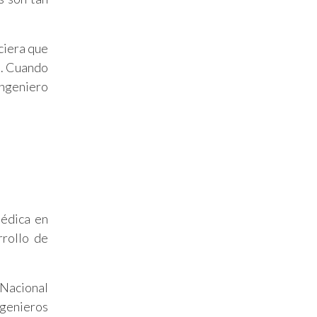
ciera que
s. Cuando
ingeniero
médica en
rrollo de
 Nacional
ngenieros