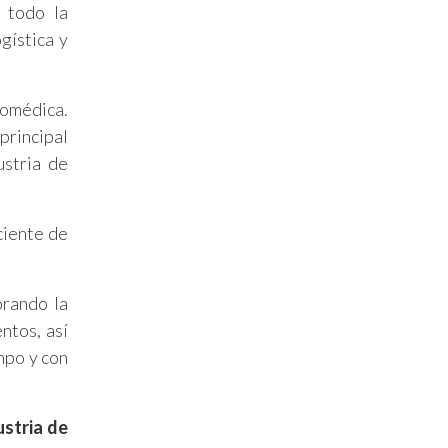
 todo la
gística y
iomédica.
principal
ustria de
ciente de
orando la
ntos, así
mpo y con
ustria de