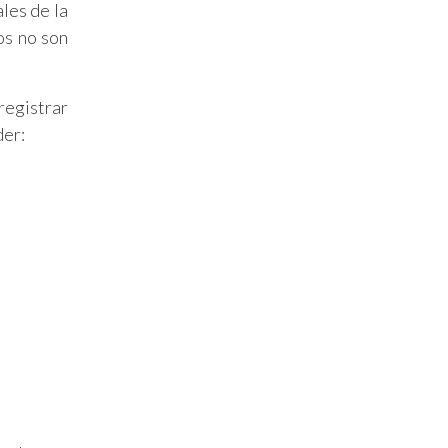
les de la
os no son
registrar
der: