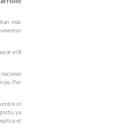
arrollo
itan más
trumentos
urar el 8
 nacional
rías. Por
 entre el
gosto, ya
xplica el