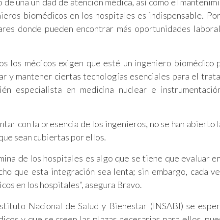
ro de una unidad de atención médica, así como el mantenim
ieros biomédicos en los hospitales es indispensable. Por 
lugares donde pueden encontrar más oportunidades labora
os los médicos exigen que esté un ingeniero biomédico 
r y mantener ciertas tecnologías esenciales para el trat
bién especialista en medicina nuclear e instrumentaci
tar con la presencia de los ingenieros, no se han abierto l
que sean cubiertas por ellos.
mina de los hospitales es algo que se tiene que evaluar en
cho que esta integración sea lenta; sin embargo, cada v
icos en los hospitales”, asegura Bravo.
nstituto Nacional de Salud y Bienestar (INSABI) se espe
icos y que se creen las plazas necesarias para ellos, pue