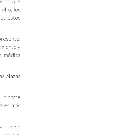
iento que
ello, los
les estos
presente.
amiento y
ón médica
as plazas
 la parte
ez es más
ra que se
s son tan