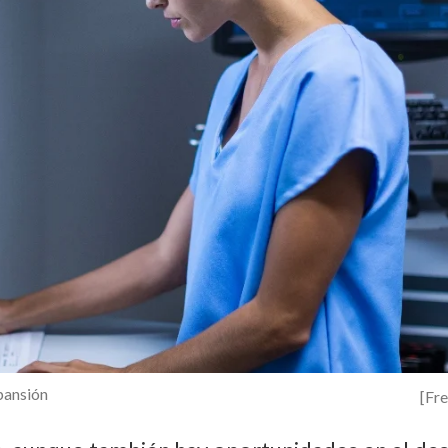
pansión
[Fr