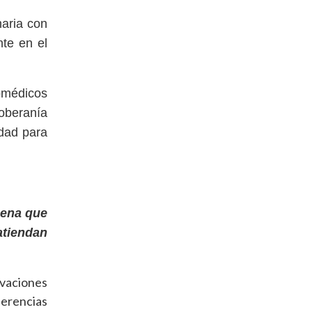
naria con
nte en el
omédicos
oberanía
idad para
pena que
atiendan
ovaciones
ferencias