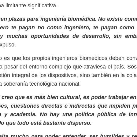
 limitante significativa.
ren plazas para ingeniería biomédica. No existe como
pero te pagan no como ingeniero, te pagan como 
ay muchas oportunidades de desarrollo, sin emb
xpuso.
ío es que los propios ingenieros biomédicos deben co
 a pesar del entorno complejo que atraviesa el país. So
tión integral de los dispositivos, sino también en la col
la soberanía tecnológica nacional.
 creo que es más bien cultural, es poder trabajar en
ses, cuestiones directas e indirectas que impiden 
a y academia. No hay una política pública de in
lo que todo está bastante disperso.
alta mucho para poder entender, ser humildes y r