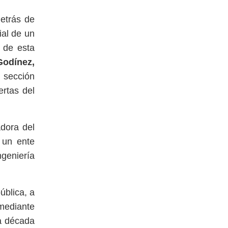
detrás de
ial de un
a de esta
Godínez,
a sección
rtas del
dora del
r un ente
geniería
ública, a
 mediante
na década