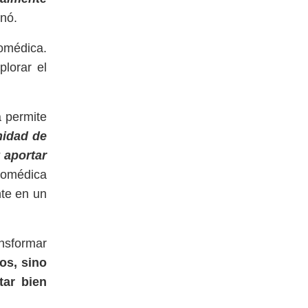
inó.
iomédica.
plorar el
a permite
nidad de
 aportar
biomédica
nte en un
ansformar
os, sino
tar bien