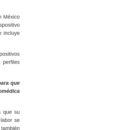
en México
spositivo
e incluye
ositivos
perfiles
para que
iomédica
ya que su
labor se
o también