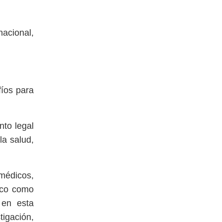
acional,
fíos para
nto legal
la salud,
omédicos,
lico como
 en esta
tigación,