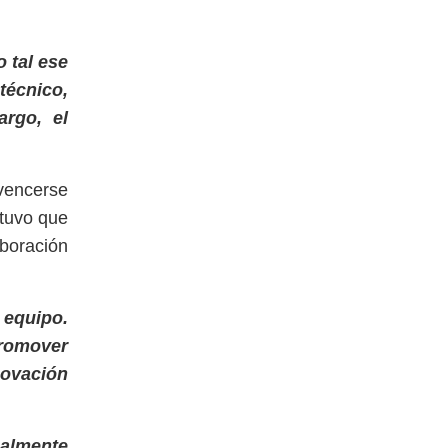
 tal ese
técnico,
argo, el
nvencerse
stuvo que
aboración
 equipo.
promover
novación
ealmente