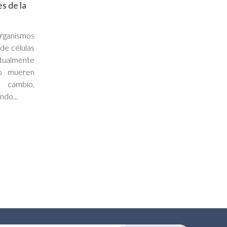
s de la
rganismos
 de células
ntualmente
no mueren
cambio,
ndo...