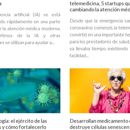
a
telemedicina, 5 startups q
cambiando la atención méd
gencia artificial (IA) se está
Desde que la emergencia san
ndo rápidamente en una parte
coronavirus comenzó, la telem
de la atención médica moderna.
convirtió en una importante h
oritmos de la IA y otras
para los prestadores de salud,
es se utilizan para ayudar a...
ya llevaba tiempo existiend
facilidad...
ía: el ejército de las
Desarrollan medicamento
 y cómo fortalecerlo
destruye células senescen