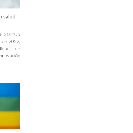
n salud
a StartUp
e de 2022,
llones de
innovación