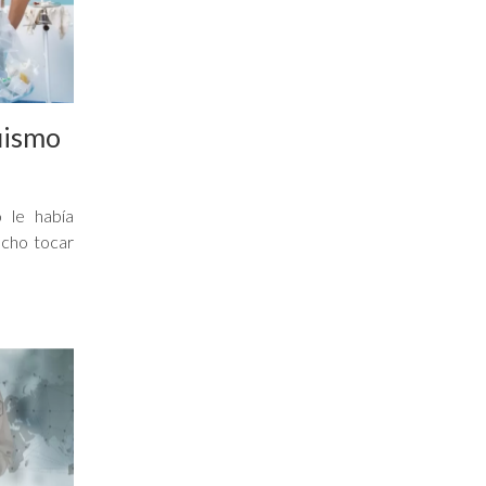
uismo
 le había
ucho tocar