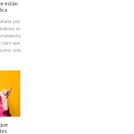
ue están
ica
itaria por
edicina se
erramienta
 claro que
o como una
 que
tes