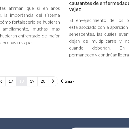
causantes de enfermedade
istas afirman que si en años
vejez
s, la importancia del sistema
El envejecimiento de los o
cómo fortalecerlo se hubieran
está asociado con la aparición
o ampliamente, muchas más
senescentes, las cuales eve
hubieran enfrentado de mejor
dejan de multiplicarse y 
coronavirus que...
cuando deberían. En 
permanecen y continúan libera
16
17
18
19
20
Última ›