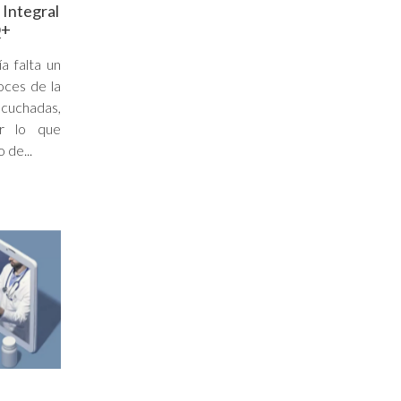
 Integral
Q+
a falta un
oces de la
cuchadas,
or lo que
 de...