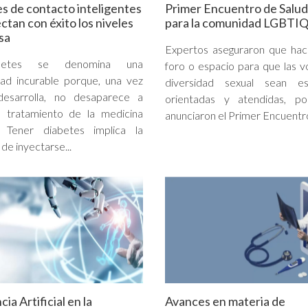
es de contacto inteligentes
Primer Encuentro de Salud
ctan con éxito los niveles
para la comunidad LGBTI
sa
Expertos aseguraron que hací
betes se denomina una
foro o espacio para que las v
ad incurable porque, una vez
diversidad sexual sean es
esarrolla, no desaparece a
orientadas y atendidas, p
l tratamiento de la medicina
anunciaron el Primer Encuentro
 Tener diabetes implica la
 de inyectarse...
cia Artificial en la
Avances en materia de