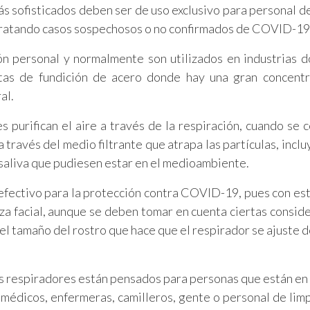
más sofisticados deben ser de uso exclusivo para personal d
tratando casos sospechosos o no confirmados de COVID-19
ón personal y normalmente son utilizados en industrias 
tas de fundición de acero donde hay una gran concentr
al.
 purifican el aire a través de la respiración, cuando se c
a través del medio filtrante que atrapa las partículas, incl
 saliva que pudiesen estar en el medioambiente.
efectivo para la protección contra COVID-19, pues con es
ieza facial, aunque se deben tomar en cuenta ciertas consid
 el tamaño del rostro que hace que el respirador se ajuste 
s respiradores están pensados para personas que están en
édicos, enfermeras, camilleros, gente o personal de lim