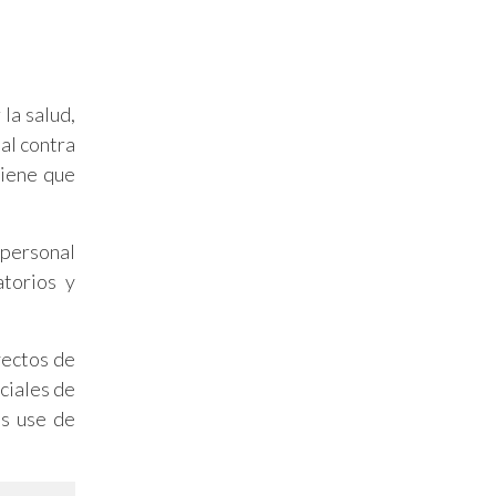
la salud,
al contra
tiene que
 personal
atorios y
yectos de
ciales de
os use de