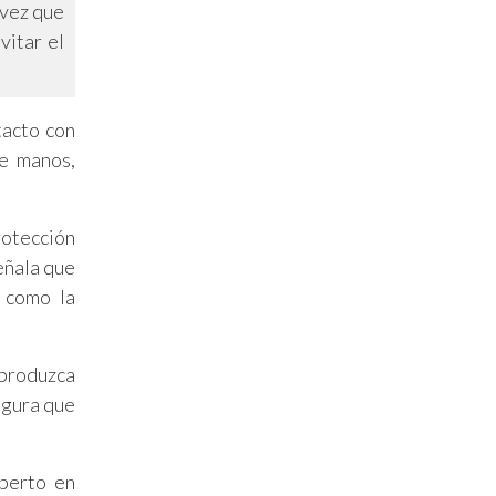
 vez que
vitar el
tacto con
de manos,
rotección
eñala que
, como la
 produzca
egura que
xperto en