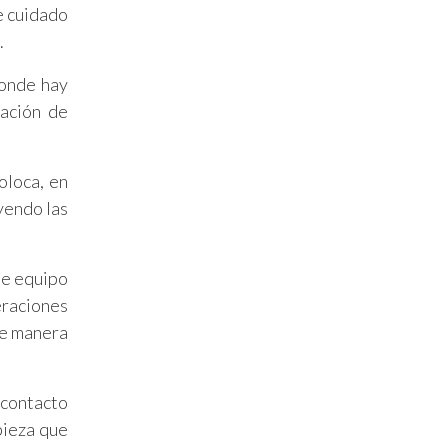
e cuidado
.
donde hay
ación de
oloca, en
uyendo las
te equipo
eraciones
de manera
 contacto
pieza que