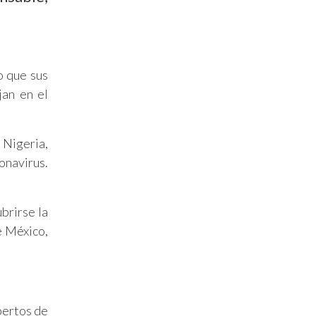
o que sus
jan en el
 Nigeria,
onavirus.
brirse la
e México,
pertos de