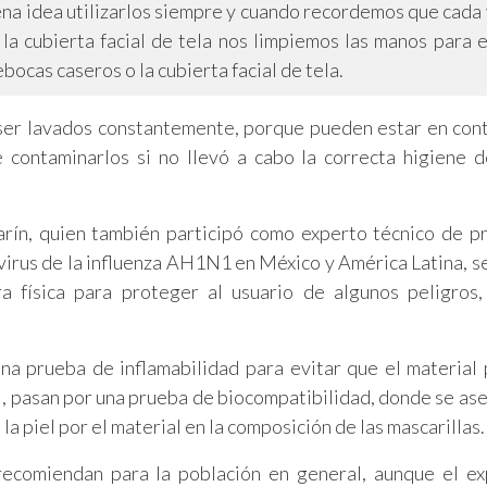
ena idea utilizarlos siempre y cuando recordemos que cada
a cubierta facial de tela nos limpiemos las manos para e
ocas caseros o la cubierta facial de tela.
ser lavados constantemente, porque pueden estar en con
contaminarlos si no llevó a cabo la correcta higiene 
arín, quien también participó como experto técnico de p
 virus de la influenza AH1N1 en México y América Latina, s
a física para proteger al usuario de algunos peligros
una prueba de inflamabilidad para evitar que el material
nal, pasan por una prueba de biocompatibilidad, donde se as
la piel por el material en la composición de las mascarillas.
e recomiendan para la población en general, aunque el e