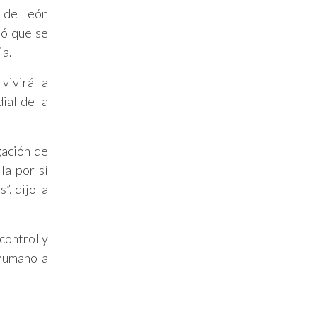
e de León
ló que se
ia.
vivirá la
ial de la
gación de
la por sí
, dijo la
control y
 humano a