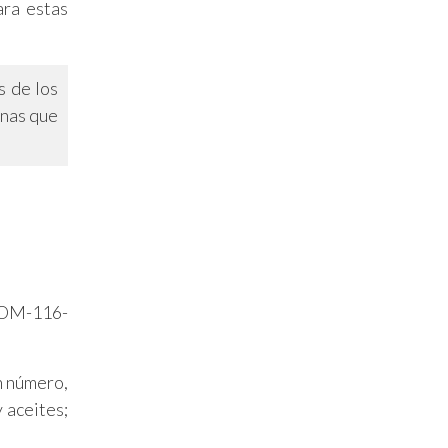
ara estas
s de los
onas que
 NOM-116-
n número,
y aceites;