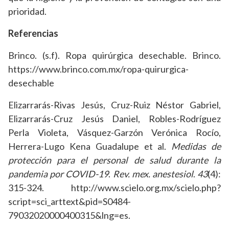
prioridad.
Referencias
Brinco. (s.f). Ropa quirúrgica desechable. Brinco.
https://www.brinco.com.mx/ropa-quirurgica-
desechable
Elizarrarás-Rivas Jesús, Cruz-Ruiz Néstor Gabriel,
Elizarrarás-Cruz Jesús Daniel, Robles-Rodríguez
Perla Violeta, Vásquez-Garzón Verónica Rocío,
Herrera-Lugo Kena Guadalupe et al.
Medidas de
protección para el personal de salud durante la
pandemia por COVID-19
.
Rev. mex. anestesiol
.
43
(4):
315-324. http://www.scielo.org.mx/scielo.php?
script=sci_arttext&pid=S0484-
79032020000400315&lng=es.