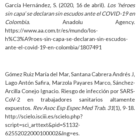
García Hernández, S. (2020, 16 de abril).
Los ‘héroes
sin capa’ se declaran sin escudos ante el COVID-19 en
Colombia.
Anadolu Agency.
https://www.aa.com.tr/es/mundo/los-
h%C3%A9roes-sin-capa-se-declaran-sin-escudos-
ante-el-covid-19-en-colombia/1807491
Gómez Ruiz María del Mar, Santana Cabrera Andrés J,
Lago Antón Safira, Marzola Payares Marco, Sánchez-
Arcilla Conejo Ignacio. Riesgo de infección por SARS-
CoV-2 en trabajadores sanitarios altamente
expuestos.
Rev Asoc Esp Espec Med Trab
.
31
(1), 9-18.
http://scielo.isciii.es/scielo.php?
script=sci_arttext&pid=S1132-
62552022000100002&lng=es.