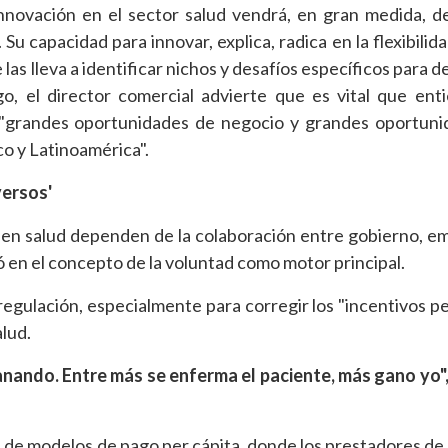
novación en el sector salud vendrá, en gran medida, d
Su capacidad para innovar, explica, radica en la flexibilid
las lleva a identificar nichos y desafíos específicos para d
, el director comercial advierte que es vital que ent
s "grandes oportunidades de negocio y grandes oportun
co y Latinoamérica".
versos'
es en salud dependen de la colaboración entre gobierno, e
 en el concepto de la voluntad como motor principal.
a regulación, especialmente para corregir los "incentivos p
lud.
ganando. Entre más se enferma el paciente, más gano yo"
de modelos de pago per cápita, donde los prestadores de 