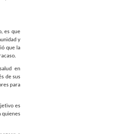
o, es que
munidad y
ió que la
racaso.
salud en
és de sus
ores para
jetivo es
án quienes