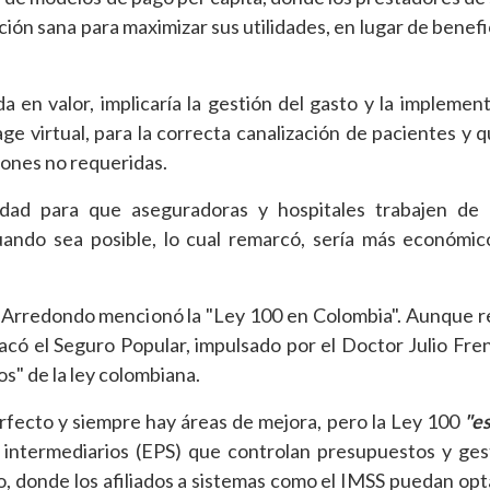
ción sana para maximizar sus utilidades, en lugar de benefi
 en valor, implicaría la gestión del gasto y la implemen
age virtual, para la correcta canalización de pacientes y q
iones no requeridas.
idad para que aseguradoras y hospitales trabajen de 
uando sea posible, lo cual remarcó, sería más económic
s Arredondo mencionó la "Ley 100 en Colombia". Aunque 
có el Seguro Popular, impulsado por el Doctor Julio Fren
s" de la ley colombiana.
rfecto y siempre hay áreas de mejora, pero la Ley 100
"e
intermediarios (EPS) que controlan presupuestos y ges
, donde los afiliados a sistemas como el IMSS puedan opt