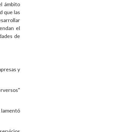
el ámbito
ad que las
esarrollar
iendan el
idades de
mpresas y
erversos"
,
lamentó
servicios