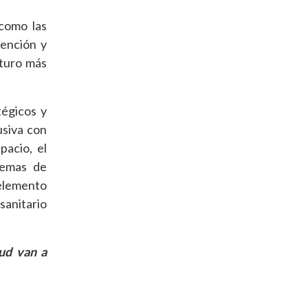
 como las
tención y
uturo más
tégicos y
usiva con
pacio, el
stemas de
 elemento
sanitario
lud van a