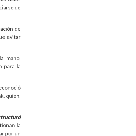
ciarse de
tación de
ue evitar
la mano,
o para la
reconoció
k, quien,
structuró
tionan la
ar por un