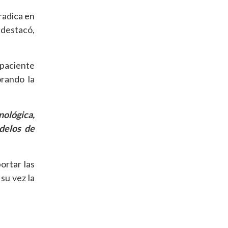
radica en
 destacó,
l paciente
rando la
nológica,
delos de
ortar las
su vez la