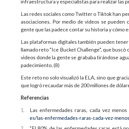
infraestructura y especialistas para realizar las
Las redes sociales como Twitter o Tiktok han p
asociaciones. Por medio de videos se pueden co
gente que las padece contar su historia y cómo es 
Las plataformas digitales también pueden tener 
llamado reto “Ice Bucket Challenge”, que buscó c
videos donde la gente se grababa tirándose agua
padecimiento. (8)
Este reto no solo visualizó la ELA, sino que gracia
que logró recaudar más de 200 millones de dólare
Referencias
Las enfermedades raras, cada vez menos r
es/las-enfermedades-raras-cada-vez-menos
“El 80% de las enfermedades raras está pr