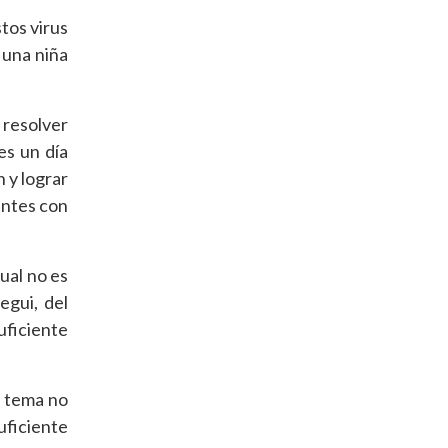
tos virus
 una niña
 resolver
es un día
 y lograr
entes con
ual no es
egui, del
uficiente
l tema no
ficiente