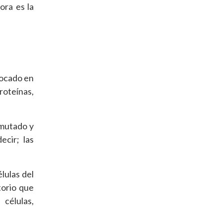
ora es la
focado en
oteínas,
 mutado y
ecir; las
lulas del
torio que
células,