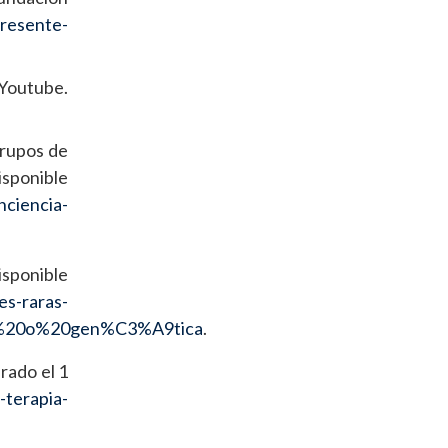
presente-
 Youtube.
grupos de
sponible
nciencia-
ponible
s-raras-
ar%20o%20gen%C3%A9tica
.
rado el 1
terapia-