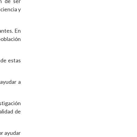
n de ser
ciencia y
antes. En
población
 de estas
 ayudar a
stigación
alidad de
or ayudar