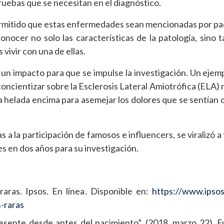
 pruebas que se necesitan en el diagnóstico.
ermitido que estas enfermedades sean mencionadas por pa
nocer no solo las características de la patología, sino 
vivir con una de ellas.
un impacto para que se impulse la investigación. Un ejemp
oncientizar sobre la Esclerosis Lateral Amiotrófica (ELA)
 helada encima para asemejar los dolores que se sentían 
s a la participación de famosos e influencers, se viralizó a
s en dos años para su investigación.
aras. Ipsos. En línea. Disponible en:
https://www.ipso
-raras
esente desde antes del nacimiento”. (2018, marzo 22). 