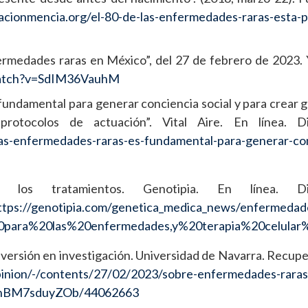
cionmencia.org/el-80-de-las-enfermedades-raras-esta-
ermedades raras en México”, del 27 de febrero de 2023.
watch?v=SdIM36VauhM
 fundamental para generar conciencia social y para crear 
protocolos de actuación”. Vital Aire. En línea. Di
ad-las-enfermedades-raras-es-fundamental-para-generar-co
los tratamientos. Genotipia. En línea. Dis
ttps://genotipia.com/genetica_medica_news/enfermedade
%20para%20las%20enfermedades,y%20terapia%20celul
nversión en investigación. Universidad de Navarra. Recupe
inion/-/contents/27/02/2023/sobre-enfermedades-raras-
t/CnBM7sduyZOb/44062663