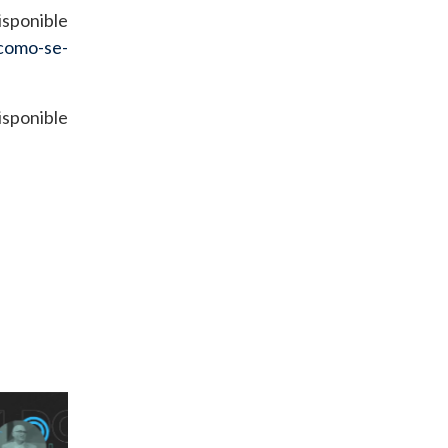
isponible
-como-se-
isponible