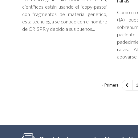
raras
científicos están usando el "copy-paste"
Como un es
con fragmentos de material genético,
(IA) pue
esta tecnología se conoce con el nombre
sobrehum
de CRISPR y debido a sus buenos...
pacien
padecimi
raras. 
apoyarse d
‹ Primera