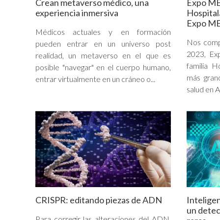
Crean metaverso médico, una
Expo ME
experiencia inmersiva
Hospital
Expo ME
Médicos actuales y en formación
Nos compl
pueden entrar en un universo post
2023, Ex
realidad, un metaverso en el que es
familia H
posible "navegar" en el cuerpo humano,
más gran
entrar virtualmente en un cráneo o...
salud en A
CRISPR: editando piezas de ADN
Inteligen
un dete
Para corregir las alteraciones del ADN,