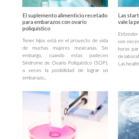
El suplemento alimenticio recetado
Las star
para embarazos con ovario
vale la p
poliquístico
Entender 
Tener hijos está en el proyecto de vida
son necesa
de muchas mujeres mexicanas. Sin
horas par
embargo, cuando estas padecen
de laborat
Síndrome de Ovario Poliquístico (SOP),
Las health
a veces la posibilidad de lograr un
embarazo...