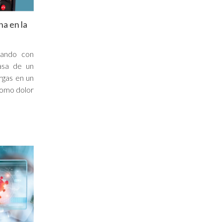
na en la
nando con
asa de un
argas en un
como dolor