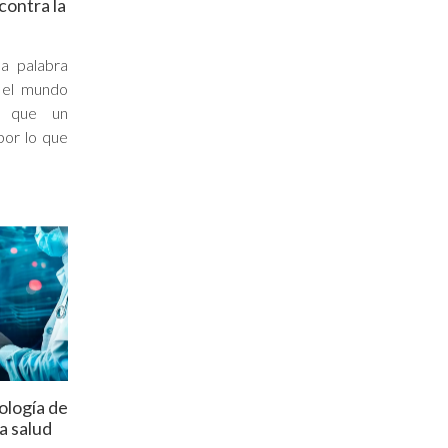
contra la
la palabra
, el mundo
n que un
por lo que
nología de
a salud