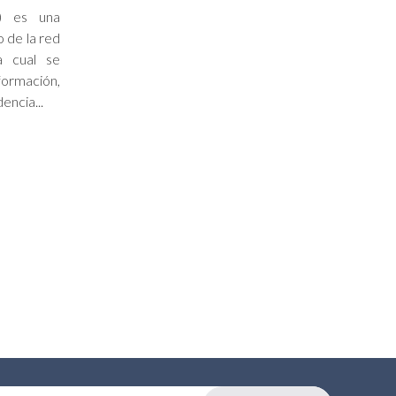
IA) es una
 de la red
a cual se
formación,
encia...