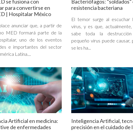
D se fusiona con
Bacteriófagos: "soldados" 
ar para convertirse en
resistencia bacteriana
D | Hospitalar México
El temor surge al escuchar 
ace anunciar que, a partir de
virus, y es que, actualmente
po MED formará parte de la
sabe toda la destrucció
ospitalar, uno de los eventos
pequeño virus puede causar, 
des e importantes del sector
se les ha...
mérica Latina....
cia Artificial en medicina:
Inteligencia Artificial, tec
ctive de enfermedades
precisión en el cuidado de l