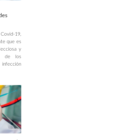
des
 Covid-19,
nte que es
fecciosa y
o de los
 infección