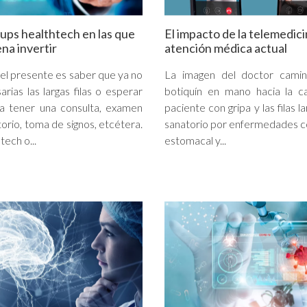
tups healthtech en las que
El impacto de la telemedici
ena invertir
atención médica actual
el presente es saber que ya no
La imagen del doctor cami
rias las largas filas o esperar
botiquín en mano hacia la c
a tener una consulta, examen
paciente con gripa y las filas l
orio, toma de signos, etcétera.
sanatorio por enfermedades 
tech o...
estomacal y...