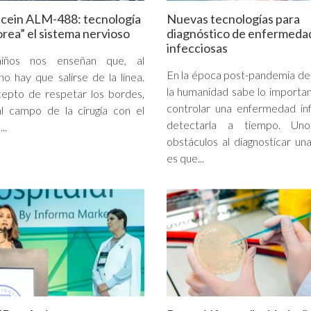
cein ALM-488: tecnología
Nuevas tecnologías para
orea” el sistema nervioso
diagnóstico de enfermeda
infecciosas
iños nos enseñan que, al
En la época post-pandemia de
no hay que salirse de la línea.
la humanidad sabe lo importa
epto de respetar los bordes,
controlar una enfermedad in
al campo de la cirugía con el
detectarla a tiempo. Un
..
obstáculos al diagnosticar una
es que...