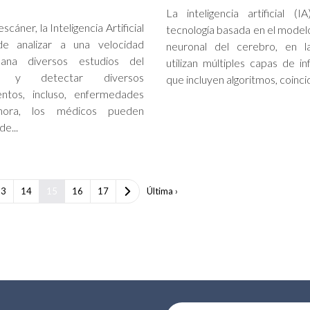
La inteligencia artificial (
cáner, la Inteligencia Artificial
tecnología basada en el modelo
de analizar a una velocidad
neuronal del cerebro, en l
ana diversos estudios del
utilizan múltiples capas de in
te y detectar diversos
que incluyen algoritmos, coincid
entos, incluso, enfermedades
Ahora, los médicos pueden
e...
13
14
15
16
17
Última ›