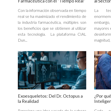
Farmacéutica con el "Tiempo Real"
al Secto
Con la información observada en tiempo
La tec
real se ha maximizado el rendimiento de
enormem
la industria farmacéutica, múltiples son
embargo,
los beneficios que se obtienen al utilizar
mayores e
esta tecnología. La plataforma CIAL
desinfor
Dun...
magnitud, a
Exoesqueletos: Del Dr. Octopus a
¿Por qué
la Realidad
Intelige
Pareciera una idea sacada de la cabeza
Cada op