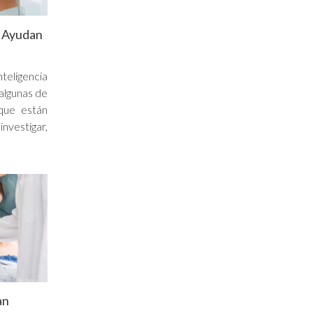
e Ayudan
teligencia
n algunas de
que están
vestigar,
an