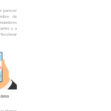
or parecer
nombre de
uladores
antes y a
rfeccionar
¿cómo
las plumas