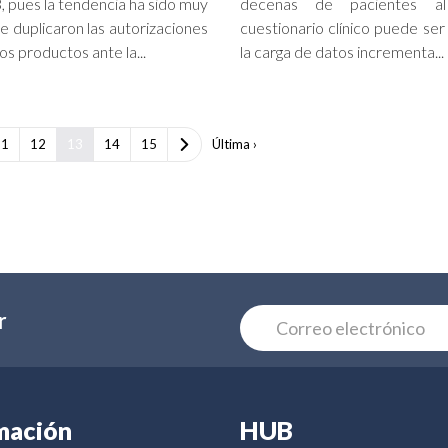
, pues la tendencia ha sido muy
decenas de pacientes al
Se duplicaron las autorizaciones
cuestionario clínico puede ser
s productos ante la...
la carga de datos incrementa...
11
12
13
14
15
Última ›
r
mación
HUB