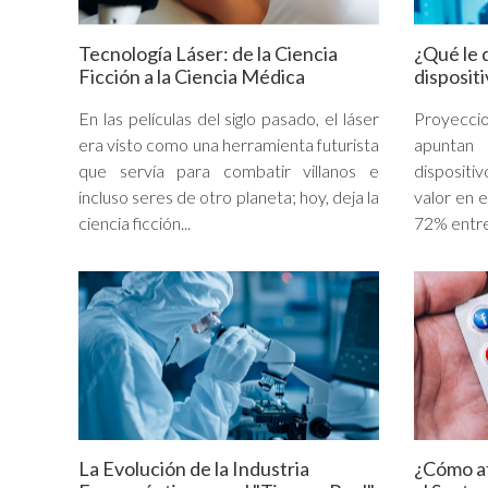
Tecnología Láser: de la Ciencia
¿Qué le d
Ficción a la Ciencia Médica
disposit
En las películas del siglo pasado, el láser
Proyecci
era visto como una herramienta futurista
apuntan
que servía para combatir villanos e
dispositi
incluso seres de otro planeta; hoy, deja la
valor en 
ciencia ficción...
72% entre
La Evolución de la Industria
¿Cómo af