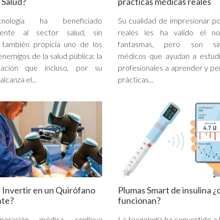
r Salud?
prácticas médicas reales
nología ha beneficiado
Su cualidad de impresionar p
ente al sector salud, sin
reales les ha valido el 
 también propicia uno de los
fantasmas, pero son sim
nemigos de la salud pública: la
médicos que ayudan a estudi
mación que incluso, por su
profesionales a aprender y pe
lcanza el...
prácticas...
 Invertir en un Quirófano
Plumas Smart de insulina 
nte?
funcionan?
eración médica conlleva
La tecnología ha convertido a 