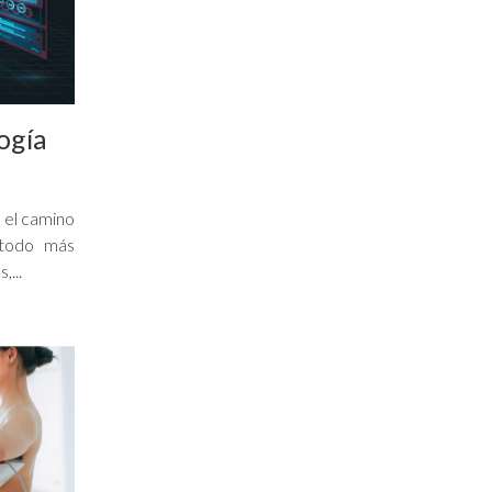
logía
n el camino
étodo más
,...