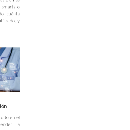
n smarts o
do, cuánta
tilizado, y
ción
todo en el
tender a